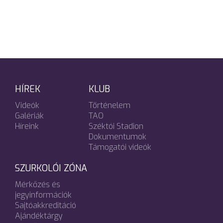
HÍREK
KLUB
Videók
Történelem
Galériák
TAO
Híreink
Széktói Stadion
Dokumentumok
Támogatói videók
SZURKOLÓI ZÓNA
Mérkőzés és
jegyinformációk
Sajtóakkreditáció
Ajándéktárgy