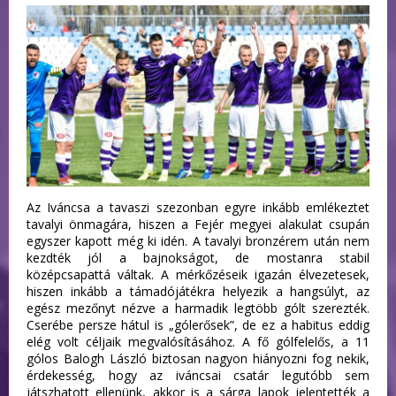
Az Iváncsa a tavaszi szezonban egyre inkább emlékeztet
tavalyi önmagára, hiszen a Fejér megyei alakulat csupán
egyszer kapott még ki idén. A tavalyi bronzérem után nem
kezdték jól a bajnokságot, de mostanra stabil
középcsapattá váltak. A mérkőzéseik igazán élvezetesek,
hiszen inkább a támadójátékra helyezik a hangsúlyt, az
egész mezőnyt nézve a harmadik legtöbb gólt szerezték.
Cserébe persze hátul is „gólerősek”, de ez a habitus eddig
elég volt céljaik megvalósításához. A fő gólfelelős, a 11
gólos Balogh László biztosan nagyon hiányozni fog nekik,
érdekesség, hogy az iváncsai csatár legutóbb sem
játszhatott ellenünk, akkor is a sárga lapok jelentették a