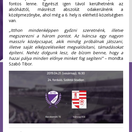
fontos lenne. Egyrészt igen távol kerülhetnénk az
alsóháztól, másrészt abszolút odakerülnénk a
középmezőnybe, ahol még a 6. hely is elérhető közelségben
van.
„Itthon mindenképpen győzni szeretnénk, illetve
megszerezni a három pontot. Az Iváncsa egy nagyon
masszív középcsapat, akik mindig próbálnak játszani,
illetve saját elképzeléseiket megvalósítani, támadásokat
építeni. Nehéz dolgunk lesz, de bízom benne, hogy a
hazai pálya minden előnye minket fog segíteni”
– mondta
Szabó Tibor.