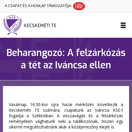
A CSAPAT ÉS A HONLAP TÁMOGATÓJA:
Beharangozó: A felzárkózás
a tét az Iváncsa ellen
Vasárnap 16:30-kor újra hazai mérkőzés következik a
Kecskeméti TE számára, csapatunk az Iváncsa KSE-t
fogadja a Széktóiban. A visszavágás és a felzárkózás
reményében vághatunk neki a találkozónak, hiszen egy
sikerrel megcélozhatnánk akár a középmezőny elejét is.