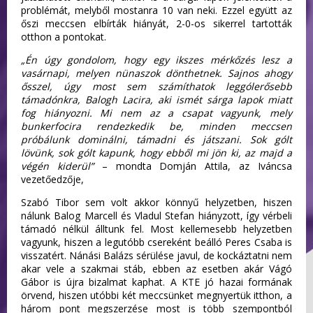
problémát, melyből mostanra 10 van neki. Ezzel együtt az
őszi meccsen elbírták hiányát, 2-0-os sikerrel tartották
otthon a pontokat.
„Én úgy gondolom, hogy egy ikszes mérkőzés lesz a
vasárnapi, melyen nünaszok dönthetnek. Sajnos ahogy
ősszel, úgy most sem számíthatok leggólerősebb
támadónkra, Balogh Lacira, aki ismét sárga lapok miatt
fog hiányozni. Mi nem az a csapat vagyunk, mely
bunkerfocira rendezkedik be, minden meccsen
próbálunk dominálni, támadni és játszani. Sok gólt
lövünk, sok gólt kapunk, hogy ebből mi jön ki, az majd a
végén kiderül”
– mondta Domján Attila, az Iváncsa
vezetőedzője,
Szabó Tibor sem volt akkor könnyű helyzetben, hiszen
nálunk Balog Marcell és Vladul Stefan hiányzott, így vérbeli
támadó nélkül álltunk fel. Most kellemesebb helyzetben
vagyunk, hiszen a legutóbb csereként beálló Peres Csaba is
visszatért. Nánási Balázs sérülése javul, de kockáztatni nem
akar vele a szakmai stáb, ebben az esetben akár Vágó
Gábor is újra bizalmat kaphat. A KTE jó hazai formának
örvend, hiszen utóbbi két meccsünket megnyertük itthon, a
három pont megszerzése most is több szempontból