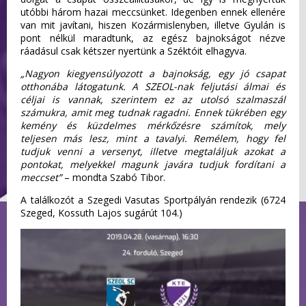
utóbbi három hazai meccsünket. Idegenben ennek ellenére
van mit javítani, hiszen Kozármislenyben, illetve Gyulán is
pont nélkül maradtunk, az egész bajnokságot nézve
ráadásul csak kétszer nyertünk a Széktóit elhagyva.
„Nagyon kiegyensúlyozott a bajnokság, egy jó csapat
otthonába látogatunk. A SZEOL-nak feljutási álmai és
céljai is vannak, szerintem ez az utolsó szalmaszál
számukra, amit meg tudnak ragadni. Ennek tükrében egy
kemény és küzdelmes mérkőzésre számítok, mely
teljesen más lesz, mint a tavalyi. Remélem, hogy fel
tudjuk venni a versenyt, illetve megtaláljuk azokat a
pontokat, melyekkel magunk javára tudjuk fordítani a
meccset”
– mondta Szabó Tibor.
A találkozót a Szegedi Vasutas Sportpályán rendezik (6724
Szeged, Kossuth Lajos sugárút 104.)