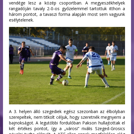
vendége lesz a közép csoportban. A megyeszékhelyek
rangadóján tavaly 2-0-os győzelemmel tartottuk itthon a
három pontot, a tavaszi forma alapján most sem vagyunk
esélytelenek.
A 3. helyen álló szegediek egész szezonban az élbolyban
szerepeltek, nem titkolt céljuk, hogy szeretnék megnyerni a
bajnokságot. A legutóbbi fordulóban Pakson hullajtottak el
két értékes pontot, így a „városi” rivális Szeged-Grosics