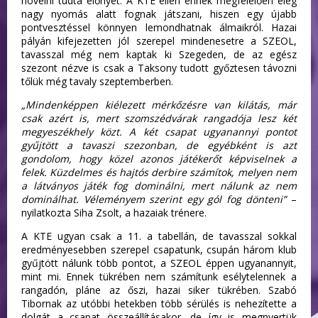
növelni tudta előnyét. A KTE ellen ennek megfelelően elég
nagy nyomás alatt fognak játszani, hiszen egy újabb
pontvesztéssel könnyen lemondhatnak álmaikról. Hazai
pályán kifejezetten jól szerepel mindenesetre a SZEOL,
tavasszal még nem kaptak ki Szegeden, de az egész
szezont nézve is csak a Taksony tudott győztesen távozni
tőlük még tavaly szeptemberben.
„Mindenképpen kiélezett mérkőzésre van kilátás, már
csak azért is, mert szomszédvárak rangadója lesz két
megyeszékhely közt. A két csapat ugyanannyi pontot
gyűjtött a tavaszi szezonban, de egyébként is azt
gondolom, hogy közel azonos játékerőt képviselnek a
felek. Küzdelmes és hajtós derbire számítok, melyen nem
a látványos játék fog dominálni, mert nálunk az nem
dominálhat. Véleményem szerint egy gól fog dönteni”
–
nyilatkozta Siha Zsolt, a hazaiak trénere.
A KTE ugyan csak a 11. a tabellán, de tavasszal sokkal
eredményesebben szerepel csapatunk, csupán három klub
gyűjtött nálunk több pontot, a SZEOL éppen ugyanannyit,
mint mi. Ennek tükrében nem számítunk esélytelennek a
rangadón, pláne az őszi, hazai siker tükrében. Szabó
Tibornak az utóbbi hetekben több sérülés is nehezítette a
dolgát a csapat összeállításakor, de így is megnyertük