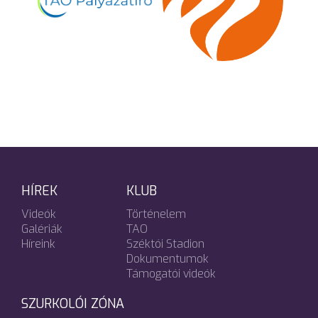
HÍREK
KLUB
Videók
Történelem
Galériák
TAO
Híreink
Széktói Stadion
Dokumentumok
Támogatói videók
SZURKOLÓI ZÓNA