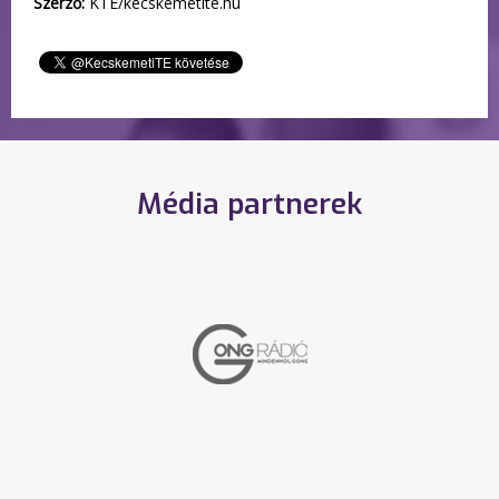
Szerző:
KTE/kecskemetite.hu
Média partnerek