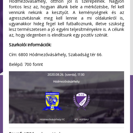
Hódmezővásárhely, otthon jól is szerepelnek. Nagyon
fontos lesz az, hogyan állunk bele a mérkőzésbe, fel kell
vennünk nekünk a kesztyűt. A keménységnek és az
agresszivitásnak meg kell lennie a mi oldalunkról is,
ugyanakkor hideg fejjel kell futballoznunk, illetve szükség
lesz természetesen a jó egyéni teljesítményekre is. A célunk
az, hogy idegenben is elindítsunk egy pozitív szériát.
Szurkolói információk:
Cím: 6800 Hódmezővásárhely, Szabadság tér 66.
Belépő: 700 forint