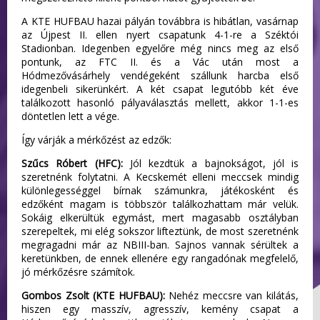
A KTE HUFBAU hazai pályán továbbra is hibátlan, vasárnap
az Újpest II. ellen nyert csapatunk 4-1-re a Széktói
Stadionban. Idegenben egyelőre még nincs meg az első
pontunk, az FTC II. és a Vác után most a
Hódmezővásárhely vendégeként szállunk harcba első
idegenbeli sikerünkért. A két csapat legutóbb két éve
találkozott hasonló pályaválasztás mellett, akkor 1-1-es
döntetlen lett a vége.
Így várják a mérkőzést az edzők:
Szűcs Róbert (HFC):
Jól kezdtük a bajnokságot, jól is
szeretnénk folytatni. A Kecskemét elleni meccsek mindig
különlegességgel bírnak számunkra, játékosként és
edzőként magam is többször találkozhattam már velük.
Sokáig elkerültük egymást, mert magasabb osztályban
szerepeltek, mi elég sokszor lifteztünk, de most szeretnénk
megragadni már az NBIII-ban. Sajnos vannak sérültek a
keretünkben, de ennek ellenére egy rangadónak megfelelő,
jó mérkőzésre számítok.
Gombos Zsolt (KTE HUFBAU):
Nehéz meccsre van kilátás,
hiszen egy masszív, agresszív, kemény csapat a