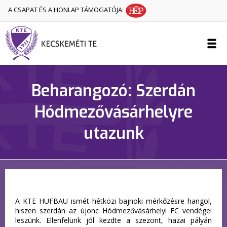
A CSAPAT ÉS A HONLAP TÁMOGATÓJA:
Beharangozó: Szerdán
Hódmezővásárhelyre
utazunk
A KTE HUFBAU ismét hétközi bajnoki mérkőzésre hangol,
hiszen szerdán az újonc Hódmezővásárhelyi FC vendégei
leszünk. Ellenfelünk jól kezdte a szezont, hazai pályán