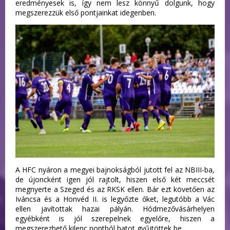
eredményesek is, így nem lesz könnyű dolgunk, hogy
megszerezzük első pontjainkat idegenben.
A HFC nyáron a megyei bajnokságból jutott fel az NBIII-ba,
de újoncként igen jól rajtolt, hiszen első két meccsét
megnyerte a Szeged és az RKSK ellen. Bár ezt követően az
Iváncsa és a Honvéd II. is legyőzte őket, legutóbb a Vác
ellen javítottak hazai pályán. Hódmezővásárhelyen
egyébként is jól szerepelnek egyelőre, hiszen a
megszerezhető kilenc pontból hatot gyűjtöttek be.