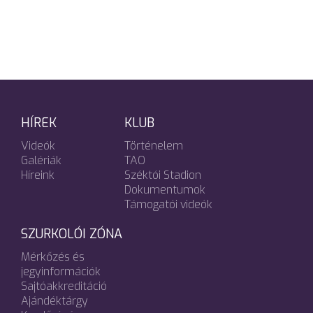
HÍREK
KLUB
Videók
Történelem
Galériák
TAO
Híreink
Széktói Stadion
Dokumentumok
Támogatói videók
SZURKOLÓI ZÓNA
Mérkőzés és
jegyinformációk
Sajtóakkreditáció
Ajándéktárgy