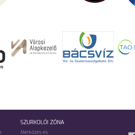
SZURKOLÓI ZÓNA
m
Mérkőzés és