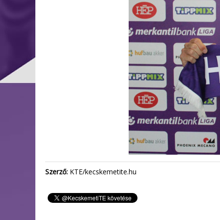
Szerző:
KTE/kecskemetite.hu