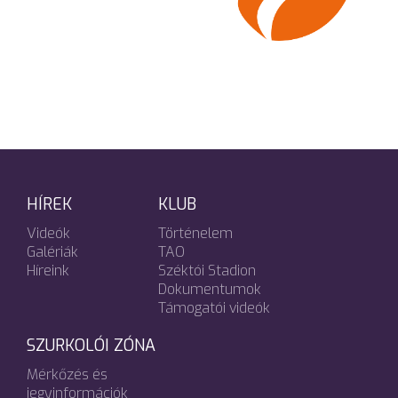
HÍREK
KLUB
Videók
Történelem
Galériák
TAO
Híreink
Széktói Stadion
Dokumentumok
Támogatói videók
SZURKOLÓI ZÓNA
Mérkőzés és
jegyinformációk