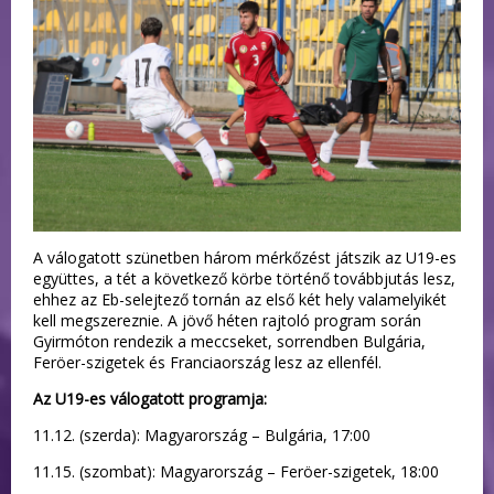
A válogatott szünetben három mérkőzést játszik az U19-es
együttes, a tét a következő körbe történő továbbjutás lesz,
ehhez az Eb-selejtező tornán az első két hely valamelyikét
kell megszereznie. A jövő héten rajtoló program során
Gyirmóton rendezik a meccseket, sorrendben Bulgária,
Feröer-szigetek és Franciaország lesz az ellenfél.
Az U19-es válogatott programja:
11.12. (szerda): Magyarország – Bulgária, 17:00
11.15. (szombat): Magyarország – Feröer-szigetek, 18:00