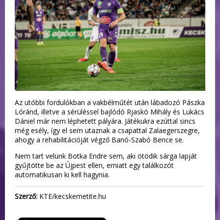
Az utóbbi fordulókban a vakbélműtét után lábadozó Pászka
Lóránd, illetve a sérüléssel bajlódó Rjaskó Mihály és Lukács
Dániel már nem léphetett pályára. Játékukra ezúttal sincs
még esély, így el sem utaznak a csapattal Zalaegerszegre,
ahogy a rehabilitációját végző Banó-Szabó Bence se.
Nem tart velünk Botka Endre sem, aki ötödik sárga lapját
gyűjtötte be az Újpest ellen, emiatt egy találkozót
automatikusan ki kell hagynia.
Szerző:
KTE/kecskemetite.hu