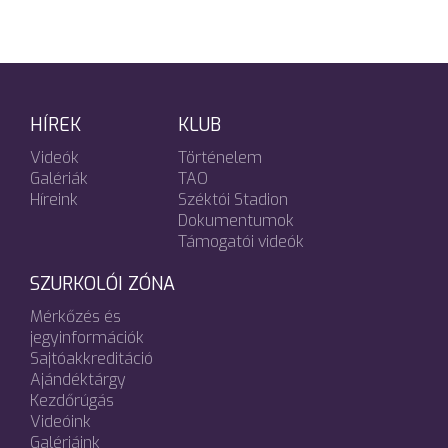
HÍREK
KLUB
Videók
Történelem
Galériák
TAO
Híreink
Széktói Stadion
Dokumentumok
Támogatói videók
SZURKOLÓI ZÓNA
Mérkőzés és
jegyinformációk
Sajtóakkreditáció
Ajándéktárgy
Kezdőrúgás
Videóink
Galériáink