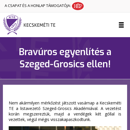
A CSAPAT ÉS A HONLAP TÁMOGATÓJA:
Bravúros egyenlítés a
Szeged-Grosics ellen!
Nem akármilyen mérkőzést játszott vasárnap a Kecskeméti
TE a listavezető Szeged-Grosics Akadémiával. A vezetést
korán megszereztük, majd a vendégek két góllal is
vezettek, végül mégis visszakapaszkodtunk.