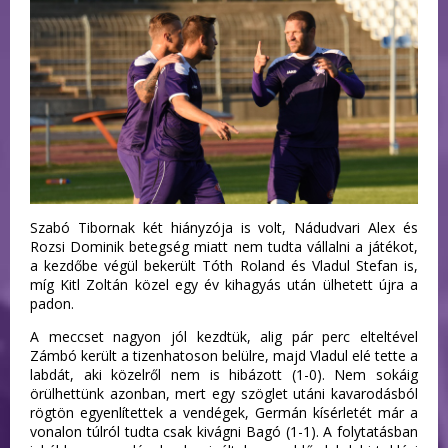
Szabó Tibornak két hiányzója is volt, Nádudvari Alex és
Rozsi Dominik betegség miatt nem tudta vállalni a játékot,
a kezdőbe végül bekerült Tóth Roland és Vladul Stefan is,
míg Kitl Zoltán közel egy év kihagyás után ülhetett újra a
padon.
A meccset nagyon jól kezdtük, alig pár perc elteltével
Zámbó került a tizenhatoson belülre, majd Vladul elé tette a
labdát, aki közelről nem is hibázott (1-0). Nem sokáig
örülhettünk azonban, mert egy szöglet utáni kavarodásból
rögtön egyenlítettek a vendégek, Germán kísérletét már a
vonalon túlról tudta csak kivágni Bagó (1-1). A folytatásban