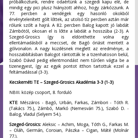
próbálkoztunk, rendre odaértünk a szegedi kapu elé, de
mindig egy pici plusz hiányzott ahhoz, hogy zárkózzunk. A
77. percben a vendégek egy hasonló okokból
érvénytelenített gólt lőttek, az utolsó tíz percben aztán már
rólunk szólt a hajrá. A 82. percben Balog kapott jó labdát
Zámbótól, okosan el is lőtte a labdát a hosszúba (2-3). A
Szeged-Grosics így is eldönthette volna egy
ellentámadásból a meccset, de Bagó óriásit mentett a
gólvonalon. A nagy küzdésnek meglett az eredménye, a
hosszabbításban Balogot rántották le a tizenhatoson belül,
Szabó Dávid pedig ellentmondást nem tűrően vágta be a
tizenegyest, így az egyik pontot itthon tartottuk ezzel a
feltámadással (3-3).
Kecskeméti TE – Szeged-Grosics Akadémia 3-3 (1-3)
NBIII. közép csoport, 8. forduló
KTE
: Mészáros - Bagó, Urbán, Farkas, Zámbori - Tóth R.
(Takács 75.), Zámbó, Markó (Nemesvári 75.), Szabó D. -
Balog, Vladul (Selyem 54.).
Szeged-Grosics:
Aleksic – Achim, Moga, Tóth G., Farkas M.
– Oláh, Germán, Coroian, Pászka – Cigan, Máté (Molnár
77.).