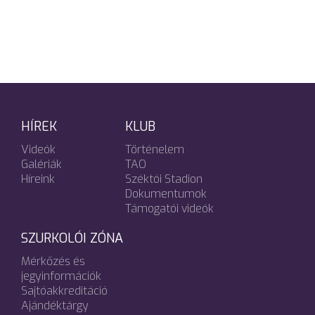
HÍREK
KLUB
Videók
Történelem
Galériák
TAO
Híreink
Széktói Stadion
Dokumentumok
Támogatói videók
SZURKOLÓI ZÓNA
Mérkőzés és
jegyinformációk
Sajtóakkreditáció
Ajándéktárgy