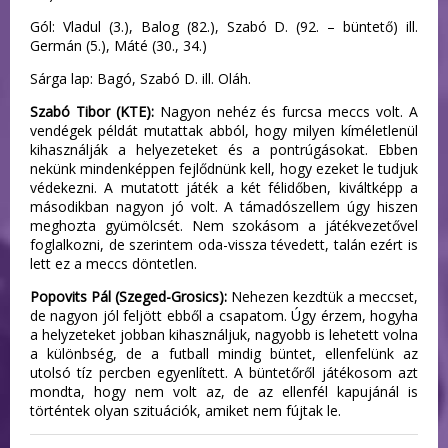
Gól: Vladul (3.), Balog (82.), Szabó D. (92. – büntető) ill.
Germán (5.), Máté (30., 34.)
Sárga lap: Bagó, Szabó D. ill. Oláh.
Szabó Tibor (KTE):
Nagyon nehéz és furcsa meccs volt. A
vendégek példát mutattak abból, hogy milyen kíméletlenül
kihasználják a helyezeteket és a pontrúgásokat. Ebben
nekünk mindenképpen fejlődnünk kell, hogy ezeket le tudjuk
védekezni. A mutatott játék a két félidőben, kiváltképp a
másodikban nagyon jó volt. A támadószellem úgy hiszen
meghozta gyümölcsét. Nem szokásom a játékvezetővel
foglalkozni, de szerintem oda-vissza tévedett, talán ezért is
lett ez a meccs döntetlen.
Popovits Pál (Szeged-Grosics):
Nehezen kezdtük a meccset,
de nagyon jól feljött ebből a csapatom. Úgy érzem, hogyha
a helyzeteket jobban kihasználjuk, nagyobb is lehetett volna
a különbség, de a futball mindig büntet, ellenfelünk az
utolsó tíz percben egyenlített. A büntetőről játékosom azt
mondta, hogy nem volt az, de az ellenfél kapujánál is
történtek olyan szituációk, amiket nem fújtak le.