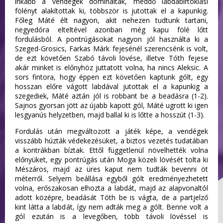
inkább a vendégek domináltak, meddő labdabirtoklási
fölényt alakítottak ki, többször is jutottak el a kapunkig.
Főleg Máté élt nagyon, akit nehezen tudtunk tartani,
negyedóra elteltével azonban még kapu fölé lőtt
fordulásból. A pontrúgásokat nagyon jól használta ki a
Szeged-Grosics, Farkas Márk fejesénél szerencsénk is volt,
de ezt követően Szabó távoli lövése, illetve Tóth fejese
akár minket is előnyhöz juttatott volna, ha nincs Aleksic. A
sors fintora, hogy éppen ezt követően kaptunk gólt, egy
hosszan előre vágott labdával jutottak el a kapunkig a
szegediek, Máté aztán jól is robbant be a beadásra (1-2).
Sajnos gyorsan jött az újabb kapott gól, Máté ugrott ki igen
lesgyanús helyzetben, majd ballal ki is lőtte a hosszút (1-3).
Fordulás után megváltozott a játék képe, a vendégek
visszább húzták védekezésüket, a biztos vezetés tudatában
a kontrákban bíztak. Ettől függetlenül növelhették volna
előnyüket, egy pontrúgás után Moga közeli lövését tolta ki
Mészáros, majd az üres kaput nem tudták bevenni öt
méterről. Selyem beállása egyből gólt eredményezhetett
volna, erőszakosan elhozta a labdát, majd az alapvonaltól
adott középre, beadását Tóth be is vágta, de a partjelző
kint látta a labdát, így nem adták meg a gólt. Benne volt a
gól ezután is a levegőben, több távoli lövéssel is