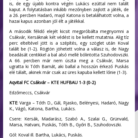
is, de egy újabb kontra végén Lukács ezúttal nem talált
kaput. A folytatásban inkább mezőnyben zajlott a játék, de
a 26. percben Hadaró, majd Katona is betalálhatott volna, a
hazai kapus azonban jól élt a játékkal.
A második félidő elejét kicsit megpróbálta megnyomni a
Csákvár, Kersáknak két védést is be kellett mutatnia. Alig tíz
perc elteltével jött is a szépítés, egy szöglet után Koval
talált be (1-2). Rögtön jöhetett volna a válasz is, de Nagy
beadását centikkel a bal alsó mellé bólintotta Szuhodovszki.
A 66. percben már nem úszta meg a Csákvár, Marsa
ugratta ki Tóth Barnát, aki ballal a hosszún érkező Puskás
elé tálalt, akinek már csak az üres kapuba kellett lőnie (1-3).
Aqvital FC Csákvár – KTE HUFBAU 1-3 (0-2)
Edzőmeccs, Csákvár
KTE
: Varga – Tóth D., Gál, Rjasko, Belényesi, Hadaró, Nagy
K., Vágó, Katona, Bartha, Lukács.
Csere: Kersák, Madarász, Szabó A., Szalai G., Grünvald,
Marsa, Hatvani, Puskás, Tóth B., Győri B., Szuhodovszki.
Gól: Koval ill. Bartha, Lukács, Puskás.