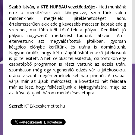
Szabó István, a KTE HUFBAU vezetőedzője:
- Heti munkánk
erre a mérkőzésre volt kihegyezve, szerettünk volna
mindenkinek megfelelő játéklehetőséget adni,
értelemszerűen akik eddig kevesebb meccsen kaptak eddig
szerepet, ma több időt töltöttek a pályán. Rendkívül jó
pályán, nagyszerű mérkőzést tudtunk játszani. Amit
elterveztünk azt megvalósítottuk játékban, gyorsan
kétgólos előnybe kerültünk és utána is domináltunk.
Nagyon örülök, hogy két utánpótlásból érkező játékosunk
is jól teljesített. A heti célokat teljesítettük, csütörtökön egy
csapatépítő programon is részt vettünk az edzés után,
szombaton még egy regeneráló edzés vár a játékosokra,
utána viszont megérdemelnek két nap pihenőt. A csapat
várja már az újabb mérkőzést, a következő hét feladata
már az lesz, hogy felkészüljünk a Nyíregyházára, majd az
azt követő újabb három mérkőzéses etapra.
Szerző:
KTE/kecskemetite.hu