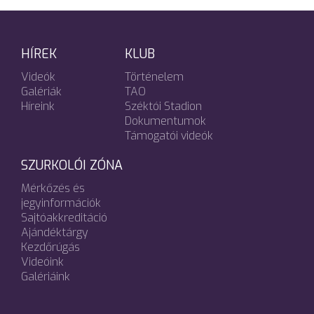
HÍREK
KLUB
Videók
Történelem
Galériák
TAO
Híreink
Széktói Stadion
Dokumentumok
Támogatói videók
SZURKOLÓI ZÓNA
Mérkőzés és
jegyinformációk
Sajtóakkreditáció
Ajándéktárgy
Kezdőrúgás
Videóink
Galériáink