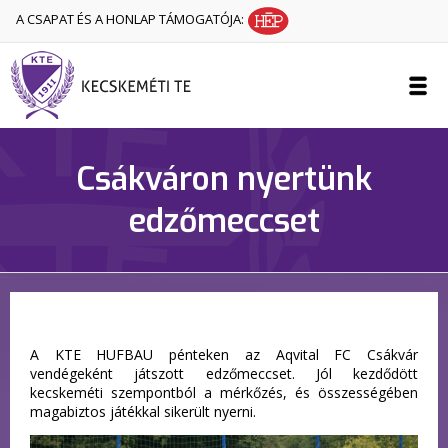
A CSAPAT ÉS A HONLAP TÁMOGATÓJA:
Csákváron nyertünk
edzőmeccset
A KTE HUFBAU pénteken az Aqvital FC Csákvár
vendégeként játszott edzőmeccset. Jól kezdődött
kecskeméti szempontból a mérkőzés, és összességében
magabiztos játékkal sikerült nyerni.