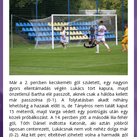
Már a 2. percben kecskeméti gól született, egy nagyon
gyors ellentámadás végén Lukács tört kapura, majd
önzetlenül Bartha elé passzolt, akinek csak a hálóba kellett
már passzolnia (0-1). A folytatásban akadt néhány
lehetőség a hazaiak előtt is, de Tányéros nem talált kaput
15 méterről, majd Varga védett egy pontrúgás után egy
közeli próbálkozást. A 14. percben jött a második lila-fehér
gól, Tóth Dániel indította Katonát, aki aztán jobbról
laposan centerezett, Lukácsnak nem volt nehéz dolga már
(0-2). Alig két perc elteltével jöhetett volna a harmadik gól