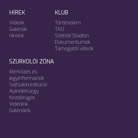
HÍREK
KLUB
Videók
Történelem
Galériák
TAO
Híreink
Széktói Stadion
Dokumentumok
Támogatói videók
SZURKOLÓI ZÓNA
Mérkőzés és
jegyinformációk
Sajtóakkreditáció
Ajándéktárgy
Kezdőrúgás
Videóink
Galériáink