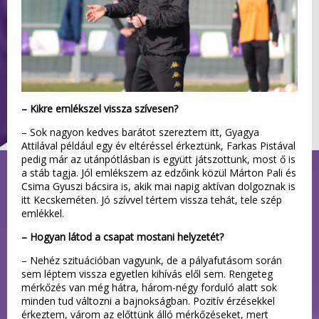
– Kikre emlékszel vissza szívesen?
– Sok nagyon kedves barátot szereztem itt, Gyagya
Attilával például egy év eltéréssel érkeztünk, Farkas Pistával
pedig már az utánpótlásban is együtt játszottunk, most ő is
a stáb tagja. Jól emlékszem az edzőink közül Márton Pali és
Csima Gyuszi bácsira is, akik mai napig aktívan dolgoznak is
itt Kecskeméten. Jó szívvel tértem vissza tehát, tele szép
emlékkel.
– Hogyan látod a csapat mostani helyzetét?
– Nehéz szituációban vagyunk, de a pályafutásom során
sem léptem vissza egyetlen kihívás elől sem. Rengeteg
mérkőzés van még hátra, három-négy forduló alatt sok
minden tud változni a bajnokságban. Pozitív érzésekkel
érkeztem, várom az előttünk álló mérkőzéseket, mert