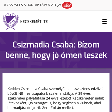
A CSAPAT ÉS A HONLAP TÁMOGATÓJA:
Csizmadia Csaba: Bízom
benne, hogy jó ómen leszek
Kedden Csizmadia Csaba személyében asszisztens edzővel
bővült NB I-es csapatunk szakmai stábja. A 39 éves
szakember pályafutása 24 évvel ezelőtt Kecskeméten indult
játékosként, így szívügye is, hogy segítsen a klubnak, ahol
harmadjára dolgozik Gera Zoltán mellett.