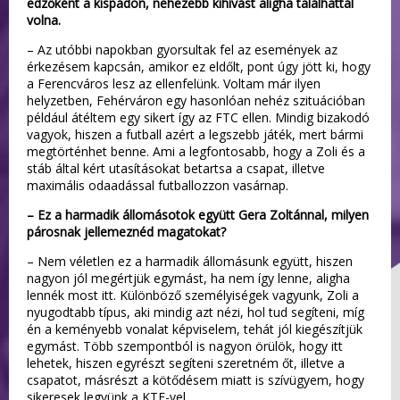
edzőként a kispadon, nehezebb kihívást aligha találhattál
volna.
– Az utóbbi napokban gyorsultak fel az események az
érkezésem kapcsán, amikor ez eldőlt, pont úgy jött ki, hogy
a Ferencváros lesz az ellenfelünk. Voltam már ilyen
helyzetben, Fehérváron egy hasonlóan nehéz szituációban
például átéltem egy sikert így az FTC ellen. Mindig bizakodó
vagyok, hiszen a futball azért a legszebb játék, mert bármi
megtörténhet benne. Ami a legfontosabb, hogy a Zoli és a
stáb által kért utasításokat betartsa a csapat, illetve
maximális odaadással futballozzon vasárnap.
– Ez a harmadik állomásotok együtt Gera Zoltánnal, milyen
párosnak jellemeznéd magatokat?
– Nem véletlen ez a harmadik állomásunk együtt, hiszen
nagyon jól megértjük egymást, ha nem így lenne, aligha
lennék most itt. Különböző személyiségek vagyunk, Zoli a
nyugodtabb típus, aki mindig azt nézi, hol tud segíteni, míg
én a keményebb vonalat képviselem, tehát jól kiegészítjük
egymást. Több szempontból is nagyon örülök, hogy itt
lehetek, hiszen egyrészt segíteni szeretném őt, illetve a
csapatot, másrészt a kötődésem miatt is szívügyem, hogy
sikeresek legyünk a KTE-vel.