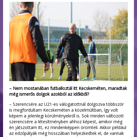
– Nem mostanában futballoztál itt Kecskeméten, maradtak
még ismerős dolgok azokból az időkből?
– Szerencsére az U21-es válogatottnál dolgozva többször
is megfordultam Kecskeméten a közelmúltban, így volt
képem a jelenlegi körülményekről is. Sok minden változott
szerencsére a létesítményben ahhoz képest, amikor még
én játszottam itt, ez mindenképpen örömteli. Akkor például
az edzőpályák még hosszában helyezkedtek el, de vannak