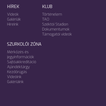
HÍREK
KLUB
Videók
Történelem
Galériák
TAO
Híreink
Széktói Stadion
Dokumentumok
Támogatói videók
SZURKOLÓI ZÓNA
Mérkőzés és
jegyinformációk
Sajtóakkreditáció
Ajándéktárgy
Kezdőrúgás
Videóink
Galériáink