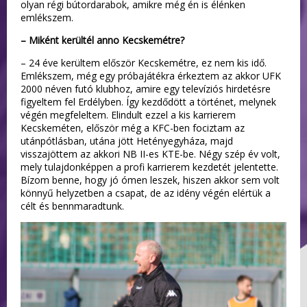
olyan régi bútordarabok, amikre még én is élénken
emlékszem.
– Miként kerültél anno Kecskemétre?
– 24 éve kerültem először Kecskemétre, ez nem kis idő.
Emlékszem, még egy próbajátékra érkeztem az akkor UFK
2000 néven futó klubhoz, amire egy televíziós hirdetésre
figyeltem fel Erdélyben. Így kezdődött a történet, melynek
végén megfeleltem. Elindult ezzel a kis karrierem
Kecskeméten, először még a KFC-ben fociztam az
utánpótlásban, utána jött Hetényegyháza, majd
visszajöttem az akkori NB II-es KTE-be. Négy szép év volt,
mely tulajdonképpen a profi karrierem kezdetét jelentette.
Bízom benne, hogy jó ómen leszek, hiszen akkor sem volt
könnyű helyzetben a csapat, de az idény végén elértük a
célt és bennmaradtunk.