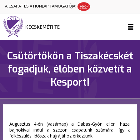
A CSAPAT ÉS A HONLAP TÁMOGATÓJA:
Csütörtökön a Tiszakécskét
fogadjuk, élőben közvetít a
Kesport!
Augusztus 4-én (vasárnap) a Dabas-Gyón elleni hazai
bajnokival indul a szezon csapatunk számára, így a
felkészülési időszak hajrájához érkeztünk.