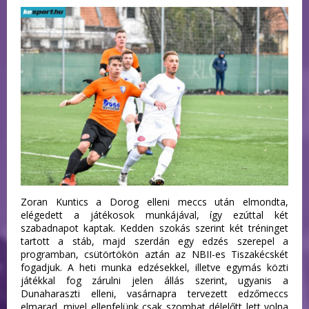
Zoran Kuntics a Dorog elleni meccs után elmondta,
elégedett a játékosok munkájával, így ezúttal két
szabadnapot kaptak. Kedden szokás szerint két tréninget
tartott a stáb, majd szerdán egy edzés szerepel a
programban, csütörtökön aztán az NBII-es Tiszakécskét
fogadjuk. A heti munka edzésekkel, illetve egymás közti
játékkal fog zárulni jelen állás szerint, ugyanis a
Dunaharaszti elleni, vasárnapra tervezett edzőmeccs
elmarad, mivel ellenfelünk csak szombat délelőtt lett volna