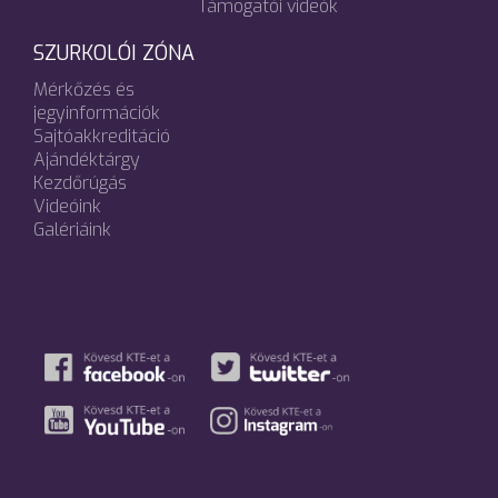
Támogatói videók
SZURKOLÓI ZÓNA
Mérkőzés és
jegyinformációk
Sajtóakkreditáció
Ajándéktárgy
Kezdőrúgás
Videóink
Galériáink