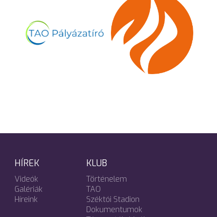
HÍREK
KLUB
Videók
Történelem
Galériák
TAO
Híreink
Széktói Stadion
Dokumentumok