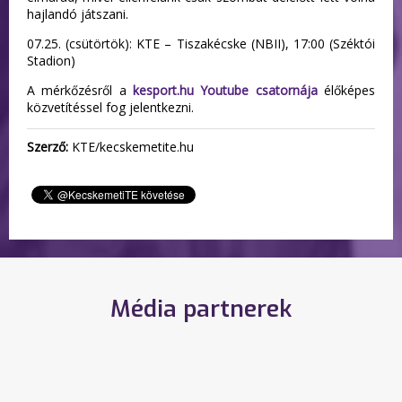
hajlandó játszani.
07.25. (csütörtök): KTE – Tiszakécske (NBII), 17:00 (Széktói
Stadion)
A mérkőzésről a
kesport.hu Youtube csatornája
élőképes
közvetítéssel fog jelentkezni.
Szerző:
KTE/kecskemetite.hu
Média partnerek