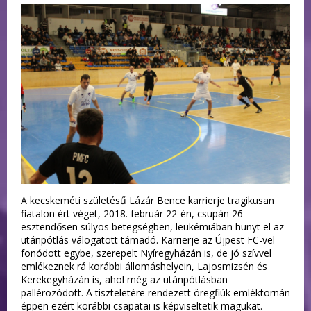
A kecskeméti születésű Lázár Bence karrierje tragikusan
fiatalon ért véget, 2018. február 22-én, csupán 26
esztendősen súlyos betegségben, leukémiában hunyt el az
utánpótlás válogatott támadó. Karrierje az Újpest FC-vel
fonódott egybe, szerepelt Nyíregyházán is, de jó szívvel
emlékeznek rá korábbi állomáshelyein, Lajosmizsén és
Kerekegyházán is, ahol még az utánpótlásban
pallérozódott. A tiszteletére rendezett öregfiúk emléktornán
éppen ezért korábbi csapatai is képviseltetik magukat.