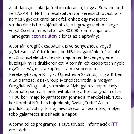
A labdarúgó családja fontosnak tartja, hogy a Soha ne add
fel LÁZÁR BENCE Emlékalapítványon keresztül továbbra is
nemes ügyeket karoljanak fel, ehhez egy mezlicittel
szurkolóink is hozzájárulhattak, a legmagasabb összeget
végül Csorba János tette, aki 80.000 forintot ajánlott.
Támogatni
ezen az úton
is lehet az alapítványt.
A tornán öregfiúk csapatunk is versenyezhet a végső
győztesnek járó trófeáért, de NB I-es gárdánk játékosai és
edzői is tiszteletüket teszik majd a rendezvényen, erre
buzdítjuk mi is drukkereinket. A tornán két csoportban nyolc
együttes vág neki a kupának, a A-csoportban a
Kerekegyháza, a KTE, az Újpest és a Szolnok, míg a B-ben
a Lajosmizse, az F-Group Menedzseriroda, a Magyar
Öregfiúk Válogatott, valamint a Nyíregyháza kapott helyet.
A tornát éppen a mieink nyitják meg a Kerekegyháza ellen
11:00-kor, majd folyamatosan jönnek a mérkőzések. 13:00-
kor korábbi NB II-es bajnokunk, Széki „Curtis” Attila
produkciójával nyílik meg hivatalosan az esemény, melyen
több gálameccs is színesíti a napot.
A torna teljes programja, illetve további információk
ITT
érhetőek el.