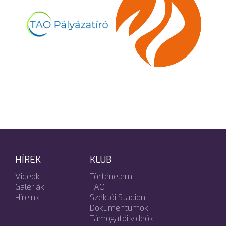
HÍREK
KLUB
Videók
Történelem
Galériák
TAO
Híreink
Széktói Stadion
Dokumentumok
Támogatói videók