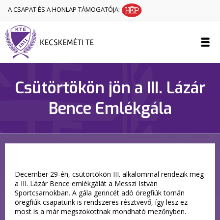
A CSAPAT ÉS A HONLAP TÁMOGATÓJA:
Csütörtökön jön a III. Lázár
Bence Emlékgála
December 29-én, csütörtökön III. alkalommal rendezik meg
a III. Lázár Bence emlékgálát a Messzi István
Sportcsarnokban. A gála gerincét adó öregfiúk tornán
öregfiúk csapatunk is rendszeres résztvevő, így lesz ez
most is a már megszokottnak mondható mezőnyben.