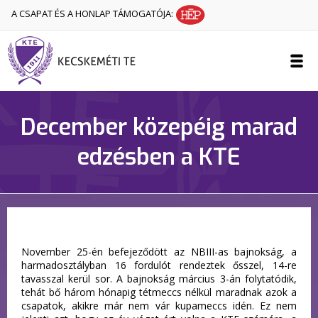
A CSAPAT ÉS A HONLAP TÁMOGATÓJA:
December közepéig marad
edzésben a KTE
November 25-én befejeződött az NBIII-as bajnokság, a
harmadosztályban 16 fordulót rendeztek ősszel, 14-re
tavasszal kerül sor. A bajnokság március 3-án folytatódik,
tehát bő három hónapig tétmeccs nélkül maradnak azok a
csapatok, akikre már nem vár kupameccs idén. Ez nem