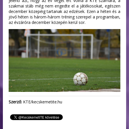
jelenti azt, hogy az év véget ért volna a KTE számára, a
szakmai stáb még nem engedte el a játékosokat, egészen
december közepéig tartanak az edzések. Ezen a héten és a
jövő héten is három-három tréning szerepel a programban,
az évzáróra december közepén kerül sor.
Szerző:
KTE/kecskemetite.hu