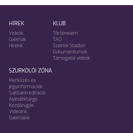
HÍREK
KLUB
Videók
Történelem
Galériák
TAO
Híreink
Széktói Stadion
Dokumentumok
Támogatói videók
SZURKOLÓI ZÓNA
Mérkőzés és
jegyinformációk
Sajtóakkreditáció
Ajándéktárgy
Kezdőrúgás
Videóink
Galériáink