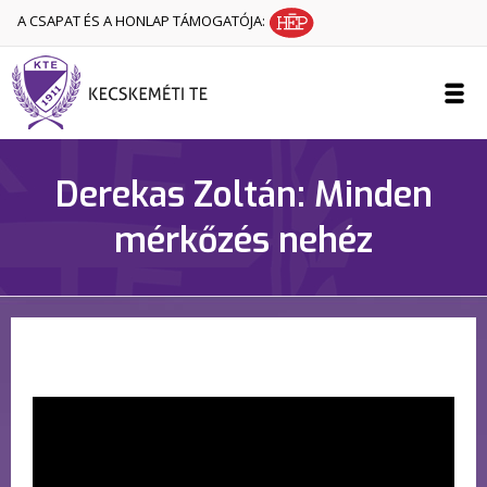
A CSAPAT ÉS A HONLAP TÁMOGATÓJA:
Derekas Zoltán: Minden
mérkőzés nehéz