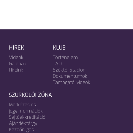
HÍREK
KLUB
Videók
Történelem
Galériák
TAO
Híreink
Széktói Stadion
Dokumentumok
Támogatói videók
SZURKOLÓI ZÓNA
Mérkőzés és
jegyinformációk
Sajtóakkreditáció
Ajándéktárgy
Kezdőrúgás