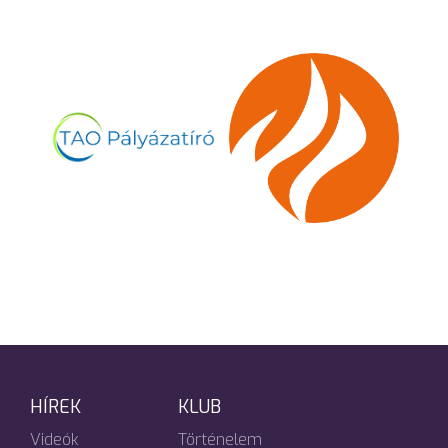
HÍREK
KLUB
Videók
Történelem