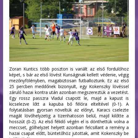
Zoran Kuntics több poszton is variált az első fordulóhoz
képet, s bár az első lövést Kunságinak kellett védenie, végig
mezőnyfölényben, magabiztosan futballoztunk. Ez az első
25 percben meddőnek bizonyult, egy Kokenszky lövéssel
záruló hazai kontra után azonban megszereztük a vezetést.
Egy rossz passzra Vladul csapott le, majd a kapust is
kicselezve lőtt a kapuba bő félóra elteltével (0-1). A
folytatásban gyorsan növeltük az előnyt, Karacs cselezte
magát lövőhelyzetig a tizenhatoson belül, majd kilőtte a
hosszút (0-2). Az első félidő végén el is dönthettük volna a
meccset, gólhelyzet helyett azonban felcsillant a remény a
hazai csapat előtt, büntetőhöz jutottak, amit Kokenszky be