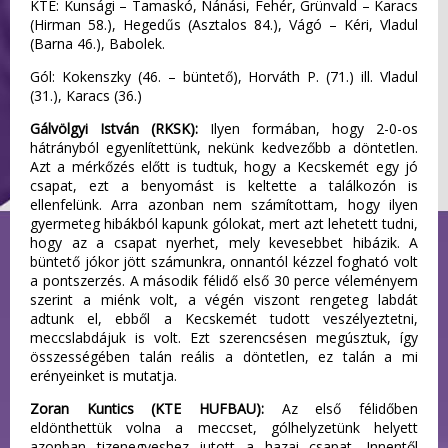
KTE: Kunsági – Tamaskó, Nánási, Fehér, Grünvald – Karacs
(Hirman 58.), Hegedűs (Asztalos 84.), Vágó – Kéri, Vladul
(Barna 46.), Babolek.
Gól: Kokenszky (46. – büntető), Horváth P. (71.) ill. Vladul
(31.), Karacs (36.)
Gálvölgyi István (RKSK):
Ilyen formában, hogy 2-0-os
hátrányból egyenlítettünk, nekünk kedvezőbb a döntetlen.
Azt a mérkőzés előtt is tudtuk, hogy a Kecskemét egy jó
csapat, ezt a benyomást is keltette a találkozón is
ellenfelünk. Arra azonban nem számítottam, hogy ilyen
gyermeteg hibákból kapunk gólokat, mert azt lehetett tudni,
hogy az a csapat nyerhet, mely kevesebbet hibázik. A
büntető jókor jött számunkra, onnantól kézzel fogható volt
a pontszerzés. A második félidő első 30 perce véleményem
szerint a miénk volt, a végén viszont rengeteg labdát
adtunk el, ebből a Kecskemét tudott veszélyeztetni,
meccslabdájuk is volt. Ezt szerencsésen megúsztuk, így
összességében talán reális a döntetlen, ez talán a mi
erényeinket is mutatja.
Zoran Kuntics (KTE HUFBAU):
Az első félidőben
eldönthettük volna a meccset, gólhelyzetünk helyett
azonban tizenegyeshez jutott a hazai csapat. Innentől