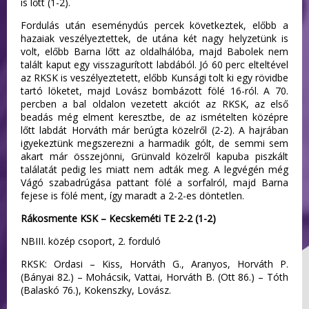
is lőtt (1-2).
Fordulás után eseménydús percek következtek, előbb a
hazaiak veszélyeztettek, de utána két nagy helyzetünk is
volt, előbb Barna lőtt az oldalhálóba, majd Babolek nem
talált kaput egy visszagurított labdából. Jó 60 perc elteltével
az RKSK is veszélyeztetett, előbb Kunsági tolt ki egy rövidbe
tartó löketet, majd Lovász bombázott fölé 16-ról. A 70.
percben a bal oldalon vezetett akciót az RKSK, az első
beadás még elment keresztbe, de az ismételten középre
lőtt labdát Horváth már berúgta közelről (2-2). A hajrában
igyekeztünk megszerezni a harmadik gólt, de semmi sem
akart már összejönni, Grünvald közelről kapuba piszkált
találatát pedig les miatt nem adták meg. A legvégén még
Vágó szabadrúgása pattant fölé a sorfalról, majd Barna
fejese is fölé ment, így maradt a 2-2-es döntetlen.
Rákosmente KSK – Kecskeméti TE 2-2 (1-2)
NBIII. közép csoport, 2. forduló
RKSK: Ordasi – Kiss, Horváth G., Aranyos, Horváth P.
(Bányai 82.) – Mohácsik, Vattai, Horváth B. (Ott 86.) – Tóth
(Balaskó 76.), Kokenszky, Lovász.