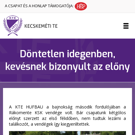
A CSAPAT ÉS A HONLAP TÁMOGATÓJA:
Döntetlen idegenben,
kevésnek bizonyult az előny
A KTE HUFBAU a bajnokság második fordulójában a
Rákomente KSK vendége volt. Bár csapatunk kétgólos
előnyt szerzett az első félidőben, nem tudtuk lezárni a
találkozót, a vendégek így kiegyenlítettek.