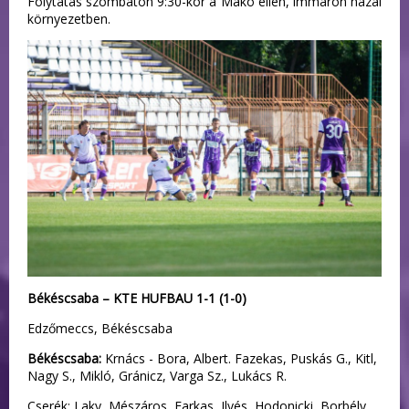
Folytatás szombaton 9:30-kor a Makó ellen, immáron hazai
környezetben.
Békéscsaba – KTE HUFBAU 1-1 (1-0)
Edzőmeccs, Békéscsaba
Békéscsaba:
Krnács - Bora, Albert. Fazekas, Puskás G., Kitl,
Nagy S., Mikló, Gránicz, Varga Sz., Lukács R.
Cserék: Laky, Mészáros, Farkas, Ilyés, Hodonicki, Borbély,