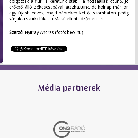
dolgoztak a fiúk, a keretünk stabil, a hozzáállás kitűnő. Jó
erőkből álló Békéscsabával játszhattunk, de holnap már jön
egy újabb edzés, majd pénteken kettő, szombaton pedig
várjuk a szurkolókat a Makó elleni edzőmeccsre.
Szerző:
Nyitray András (fotó: beol.hu)
Média partnerek