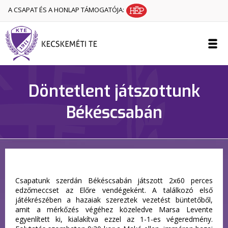
A CSAPAT ÉS A HONLAP TÁMOGATÓJA:
Döntetlent játszottunk
Békéscsabán
Csapatunk szerdán Békéscsabán játszott 2x60 perces
edzőmeccset az Előre vendégeként. A találkozó első
játékrészében a hazaiak szereztek vezetést büntetőből,
amit a mérkőzés végéhez közeledve Marsa Levente
egyenlített ki, kialakítva ezzel az 1-1-es végeredmény.