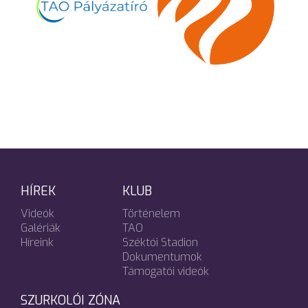
HÍREK
KLUB
Videók
Történelem
Galériák
TAO
Híreink
Széktói Stadion
Dokumentumok
Támogatói videók
SZURKOLÓI ZÓNA