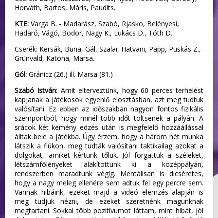
Horváth, Bartos, Máris, Paudits.
KTE:
Varga B. - Madarász, Szabó, Rjasko, Belényesi,
Hadaró, Vágó, Bodor, Nagy K., Lukács D., Tóth D.
Cserék: Kersák, Buna, Gál, Szalai, Hatvani, Papp, Puskás Z.,
Grünvald, Katona, Marsa.
Gól:
Gránicz (26.) ill. Marsa (81.)
Szabó István:
Amit elterveztünk, hogy 60 perces terhelést
kapjanak a játékosok egyenlő elosztásban, azt meg tudtuk
valósítani. Ez ebben az időszakban nagyon fontos fizikális
szempontból, hogy minél több időt töltsenek a pályán. A
srácok két kemény edzés után is megfelelő hozzáállással
álltak bele a játékba. Úgy érzem, hogy a három hét munka
látszik a fiúkon, meg tudták valósítani taktikailag azokat a
dolgokat, amiket kértünk tőlük. Jól forgattuk a széleket,
létszámfölényeket alakítottunk ki a középpályán,
rendszerben maradtunk végig. Mentálisan is dicséretes,
hogy a nagy meleg ellenére sem adtuk fel egy percre sem.
Vannak hibáink, ezeket majd a videó elemzés alapján is
meg tudjuk nézni, de ezeket szeretnénk magunknak
megtartani. Sokkal több pozitívumot láttam, mint hibát, jól