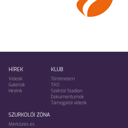
HÍREK
KLUB
Videók
Történelem
Galériák
TAO
Híreink
Széktói Stadion
Dokumentumok
Támogatói videók
SZURKOLÓI ZÓNA
Mérkőzés és