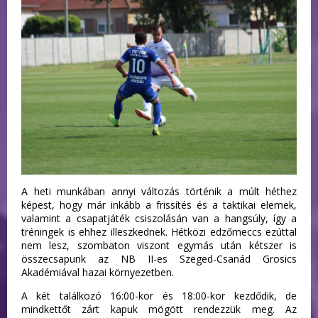
A heti munkában annyi változás történik a múlt héthez
képest, hogy már inkább a frissítés és a taktikai elemek,
valamint a csapatjáték csiszolásán van a hangsúly, így a
tréningek is ehhez illeszkednek. Hétközi edzőmeccs ezúttal
nem lesz, szombaton viszont egymás után kétszer is
összecsapunk az NB II-es Szeged-Csanád Grosics
Akadémiával hazai környezetben.
A két találkozó 16:00-kor és 18:00-kor kezdődik, de
mindkettőt zárt kapuk mögött rendezzük meg. Az