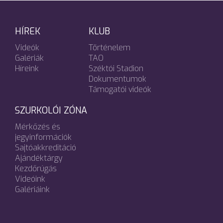
HÍREK
KLUB
Videók
Történelem
Galériák
TAO
Híreink
Széktói Stadion
Dokumentumok
Támogatói videók
SZURKOLÓI ZÓNA
Mérkőzés és
jegyinformációk
Sajtóakkreditáció
Ajándéktárgy
Kezdőrúgás
Videóink
Galériáink