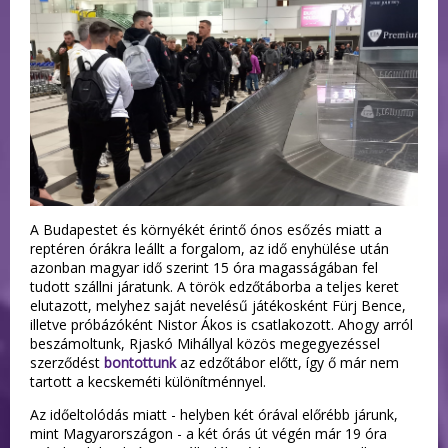
A Budapestet és környékét érintő ónos esőzés miatt a
reptéren órákra leállt a forgalom, az idő enyhülése után
azonban magyar idő szerint 15 óra magasságában fel
tudott szállni járatunk. A török edzőtáborba a teljes keret
elutazott, melyhez saját nevelésű játékosként Fürj Bence,
illetve próbázóként Nistor Ákos is csatlakozott. Ahogy arról
beszámoltunk, Rjaskó Mihállyal közös megegyezéssel
szerződést
bontottunk
az edzőtábor előtt, így ő már nem
tartott a kecskeméti különítménnyel.
Az időeltolódás miatt - helyben két órával előrébb járunk,
mint Magyarországon - a két órás út végén már 19 óra