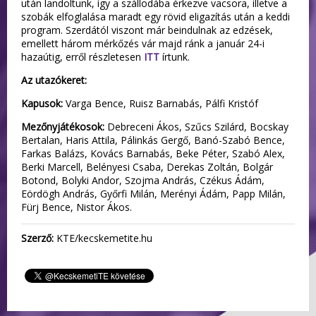
után landoltunk, így a szállodába érkezve vacsora, illetve a
szobák elfoglalása maradt egy rövid eligazítás után a keddi
program. Szerdától viszont már beindulnak az edzések,
emellett három mérkőzés vár majd ránk a január 24-i
hazaútig, erről részletesen
ITT
írtunk.
Az utazókeret:
Kapusok:
Varga Bence, Ruisz Barnabás, Pálfi Kristóf
Mezőnyjátékosok:
Debreceni Ákos, Szűcs Szilárd, Bocskay
Bertalan, Haris Attila, Pálinkás Gergő, Banó-Szabó Bence,
Farkas Balázs, Kovács Barnabás, Beke Péter, Szabó Alex,
Berki Marcell, Belényesi Csaba, Derekas Zoltán, Bolgár
Botond, Bolyki Andor, Szojma András, Czékus Ádám,
Eördögh András, Győrfi Milán, Merényi Ádám, Papp Milán,
Fürj Bence, Nistor Ákos.
Szerző:
KTE/kecskemetite.hu