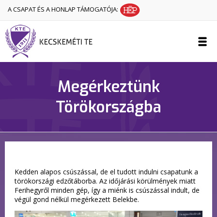
A CSAPAT ÉS A HONLAP TÁMOGATÓJA:
Megérkeztünk
Törökországba
Kedden alapos csúszással, de el tudott indulni csapatunk a
törökországi edzőtáborba. Az időjárási körülmények miatt
Ferihegyről minden gép, így a miénk is csúszással indult, de
végül gond nélkül megérkezett Belekbe.