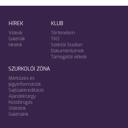
HÍREK
KLUB
Videók
Történelem
Galériák
TAO
Híreink
Széktói Stadion
Dokumentumok
Támogatói videók
SZURKOLÓI ZÓNA
Mérkőzés és
jegyinformációk
Sajtóakkreditáció
Ajándéktárgy
Kezdőrúgás
Videóink
Galériáink