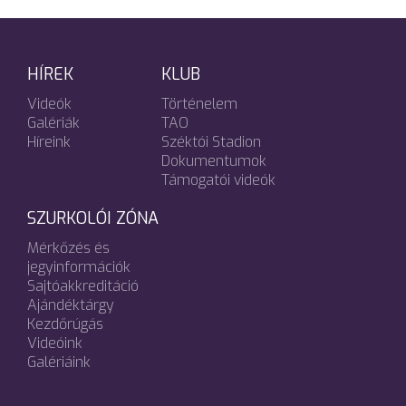
HÍREK
KLUB
Videók
Történelem
Galériák
TAO
Híreink
Széktói Stadion
Dokumentumok
Támogatói videók
SZURKOLÓI ZÓNA
Mérkőzés és
jegyinformációk
Sajtóakkreditáció
Ajándéktárgy
Kezdőrúgás
Videóink
Galériáink