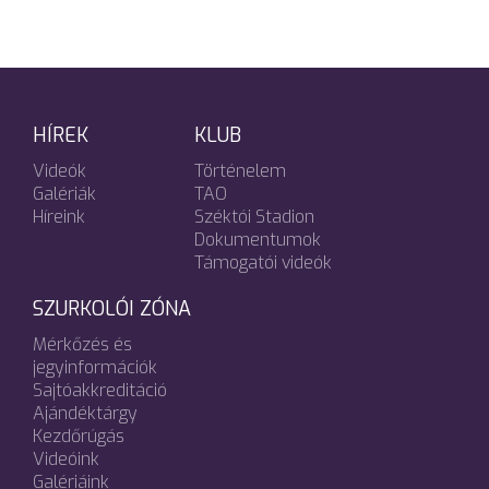
HÍREK
KLUB
Videók
Történelem
Galériák
TAO
Híreink
Széktói Stadion
Dokumentumok
Támogatói videók
SZURKOLÓI ZÓNA
Mérkőzés és
jegyinformációk
Sajtóakkreditáció
Ajándéktárgy
Kezdőrúgás
Videóink
Galériáink