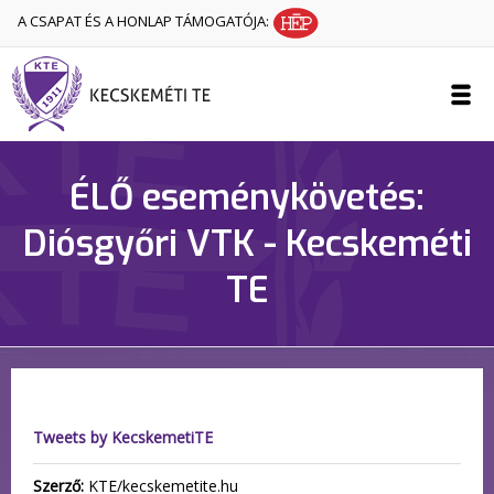
A CSAPAT ÉS A HONLAP TÁMOGATÓJA:
ÉLŐ eseménykövetés:
Diósgyőri VTK - Kecskeméti
TE
Tweets by KecskemetiTE
Szerző:
KTE/kecskemetite.hu