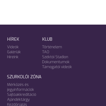
HÍREK
KLUB
Videók
Történelem
Galériák
TAO
Híreink
Széktói Stadion
Dokumentumok
Támogatói videók
SZURKOLÓI ZÓNA
Mérkőzés és
jegyinformációk
Sajtóakkreditáció
Ajándéktárgy
Kezdőrúgás