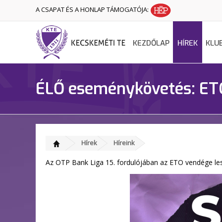
A CSAPAT ÉS A HONLAP TÁMOGATÓJA:
KEZDŐLAP
HÍREK
KLU
ÉLŐ eseménykövetés: ET
Hírek
Híreink
Az OTP Bank Liga 15. fordulójában az ETO vendége les