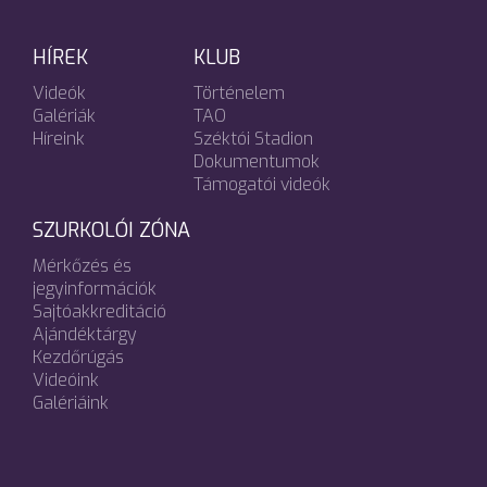
HÍREK
KLUB
Videók
Történelem
Galériák
TAO
Híreink
Széktói Stadion
Dokumentumok
Támogatói videók
SZURKOLÓI ZÓNA
Mérkőzés és
jegyinformációk
Sajtóakkreditáció
Ajándéktárgy
Kezdőrúgás
Videóink
Galériáink