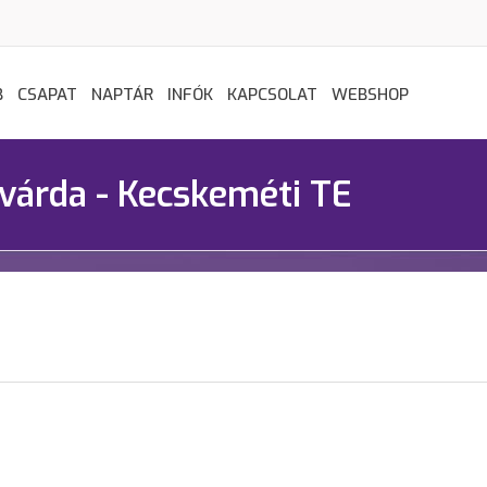
B
CSAPAT
NAPTÁR
INFÓK
KAPCSOLAT
WEBSHOP
várda - Kecskeméti TE