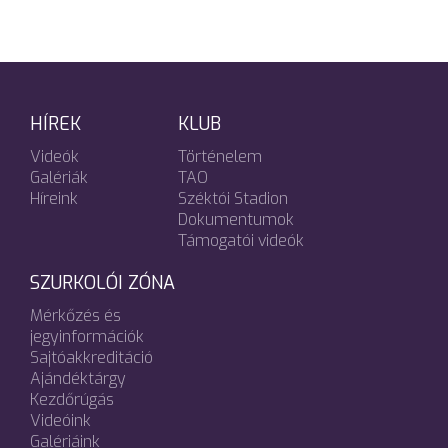
HÍREK
KLUB
Videók
Történelem
Galériák
TAO
Híreink
Széktói Stadion
Dokumentumok
Támogatói videók
SZURKOLÓI ZÓNA
Mérkőzés és
jegyinformációk
Sajtóakkreditáció
Ajándéktárgy
Kezdőrúgás
Videóink
Galériáink