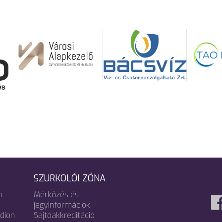
SZURKOLÓI ZÓNA
m
Mérkőzés és
jegyinformációk
adion
Sajtóakkreditáció