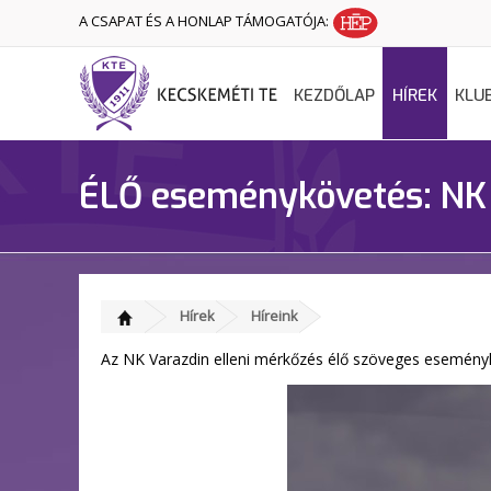
A CSAPAT ÉS A HONLAP TÁMOGATÓJA:
KEZDŐLAP
HÍREK
KLU
ÉLŐ eseménykövetés: NK 
Hírek
Híreink
Az NK Varazdin elleni mérkőzés élő szöveges eseményk