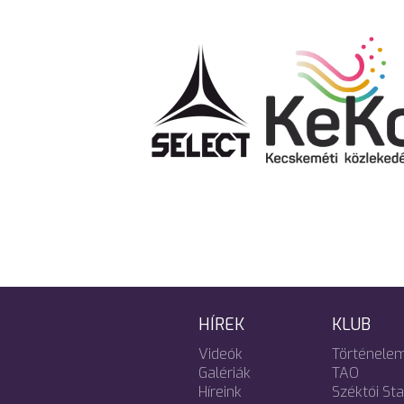
HÍREK
KLUB
Videók
Történele
Galériák
TAO
Híreink
Széktói St