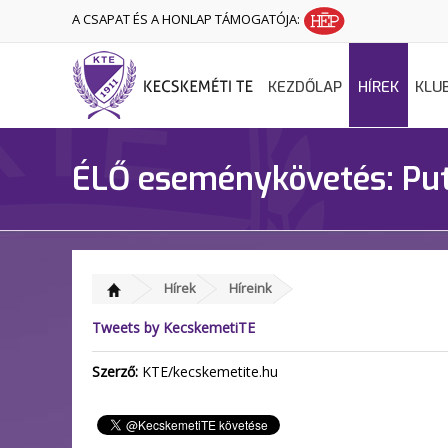
A CSAPAT ÉS A HONLAP TÁMOGATÓJA:
KEZDŐLAP
HÍREK
KLU
ÉLŐ eseménykövetés: Put
Hírek
Híreink
Tweets by KecskemetiTE
Szerző:
KTE/kecskemetite.hu