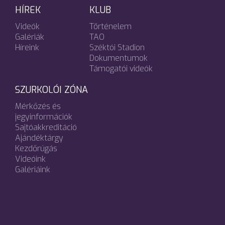
HÍREK
KLUB
Videók
Történelem
Galériák
TAO
Híreink
Széktói Stadion
Dokumentumok
Támogatói videók
SZURKOLÓI ZÓNA
Mérkőzés és
jegyinformációk
Sajtóakkreditáció
Ajándéktárgy
Kezdőrúgás
Videóink
Galériáink