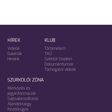
HÍREK
KLUB
Videók
Történelem
Galériák
TAO
Híreink
Széktói Stadion
Dokumentumok
Támogatói videók
SZURKOLÓI ZÓNA
Mérkőzés és
jegyinformációk
Sajtóakkreditáció
Ajándéktárgy
Kezdőrúgás