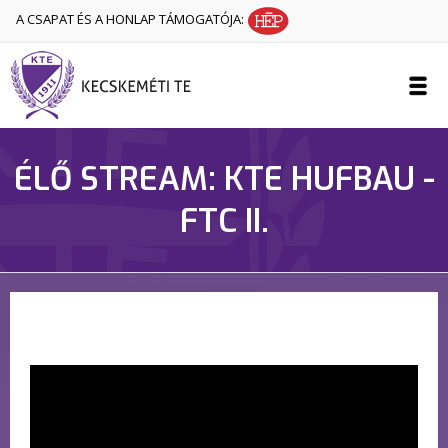
A CSAPAT ÉS A HONLAP TÁMOGATÓJA:
ÉLŐ STREAM: KTE HUFBAU -
FTC II.