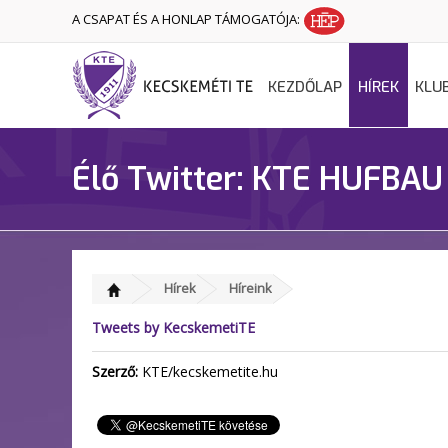
A CSAPAT ÉS A HONLAP TÁMOGATÓJA:
KEZDŐLAP
HÍREK
KLU
Élő Twitter: KTE HUFBAU
Hírek
Híreink
Tweets by KecskemetiTE
Szerző:
KTE/kecskemetite.hu