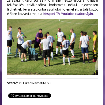
zárásaként kerül sor az FTC II. elleni edzőmeccsre. A hazai
felkészülési találkozókra korlátozás nélkül, ingyenesen
léphetnek be a stadionba szurkolóink, emellett a találkozót
élőben közvetíti majd a
Kesport TV Youtube-csatornáján.
Szerző:
KTE/kecskemetite.hu