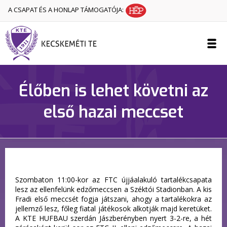
A CSAPAT ÉS A HONLAP TÁMOGATÓJA:
Élőben is lehet követni az
első hazai meccset
Szombaton 11:00-kor az FTC újjáalakuló tartalékcsapata
lesz az ellenfelünk edzőmeccsen a Széktói Stadionban. A kis
Fradi első meccsét fogja játszani, ahogy a tartalékokra az
jellemző lesz, főleg fiatal játékosok alkotják majd keretüket.
A KTE HUFBAU szerdán Jászberényben nyert 3-2-re, a hét