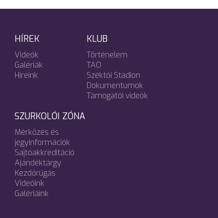
HÍREK
KLUB
Videók
Történelem
Galériák
TAO
Híreink
Széktói Stadion
Dokumentumok
Támogatói videók
SZURKOLÓI ZÓNA
Mérkőzés és
jegyinformációk
Sajtóakkreditáció
Ajándéktárgy
Kezdőrúgás
Videóink
Galériáink