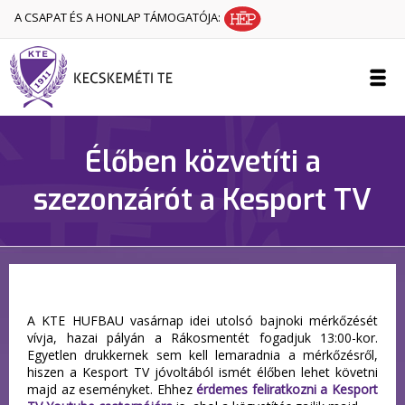
A CSAPAT ÉS A HONLAP TÁMOGATÓJA:
Élőben közvetíti a
szezonzárót a Kesport TV
A KTE HUFBAU vasárnap idei utolsó bajnoki mérkőzését
vívja, hazai pályán a Rákosmentét fogadjuk 13:00-kor.
Egyetlen drukkernek sem kell lemaradnia a mérkőzésről,
hiszen a Kesport TV jóvoltából ismét élőben lehet követni
majd az eseményket. Ehhez
érdemes feliratkozni a Kesport