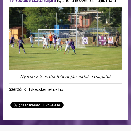
TV Youtube csatornájára
is, ahol a közvetítés zajlik majd.
Nyáron 2-2-es döntetlent játszottak a csapatok
Szerző:
KTE/kecskemetite.hu