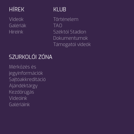
HÍREK
KLUB
Videók
Történelem
Galériák
TAO
Híreink
Széktói Stadion
Dokumentumok
Támogatói videók
SZURKOLÓI ZÓNA
Mérkőzés és
jegyinformációk
Sajtóakkreditáció
Ajándéktárgy
Kezdőrúgás
Videóink
Galériáink