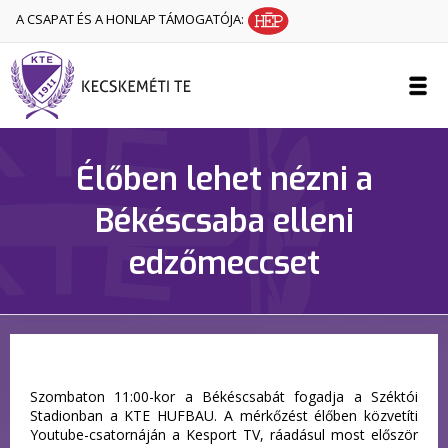
A CSAPAT ÉS A HONLAP TÁMOGATÓJA:
Élőben lehet nézni a
Békéscsaba elleni
edzőmeccset
Szombaton 11:00-kor a Békéscsabát fogadja a Széktói
Stadionban a KTE HUFBAU. A mérkőzést élőben közvetíti
Youtube-csatornáján a Kesport TV, ráadásul most először