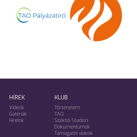
HÍREK
KLUB
Videók
Történelem
Galériák
TAO
Híreink
Széktói Stadion
Dokumentumok
Támogatói videók