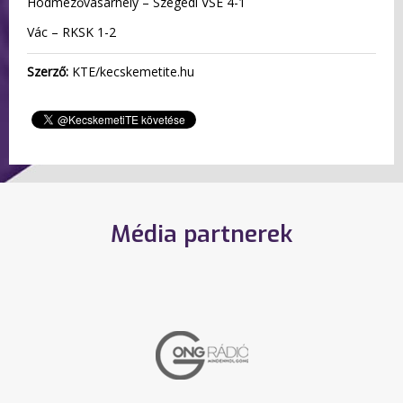
Hódmezővásárhely – Szegedi VSE 4-1
Vác – RKSK 1-2
Szerző:
KTE/kecskemetite.hu
Média partnerek