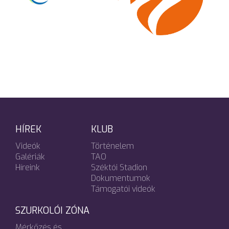
HÍREK
KLUB
Videók
Történelem
Galériák
TAO
Híreink
Széktói Stadion
Dokumentumok
Támogatói videók
SZURKOLÓI ZÓNA
Mérkőzés és