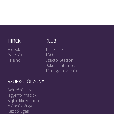
HÍREK
KLUB
Videók
Történelem
Galériák
TAO
Híreink
Széktói Stadion
Dokumentumok
Támogatói videók
SZURKOLÓI ZÓNA
Mérkőzés és
jegyinformációk
Sajtóakkreditáció
Ajándéktárgy
Kezdőrúgás