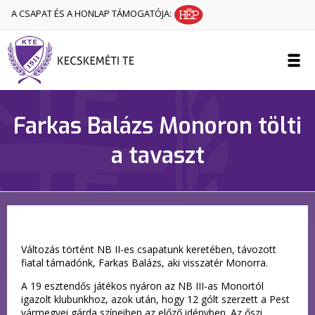
A CSAPAT ÉS A HONLAP TÁMOGATÓJA:
Farkas Balázs Monoron tölti
a tavaszt
Változás történt NB II-es csapatunk keretében, távozott
fiatal támadónk, Farkas Balázs, aki visszatér Monorra.
A 19 esztendős játékos nyáron az NB III-as Monortól
igazolt klubunkhoz, azok után, hogy 12 gólt szerzett a Pest
vármegyei gárda színeiben az előző idényben. Az őszi