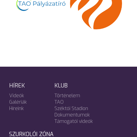
HÍREK
KLUB
Videók
Történelem
Galériák
TAO
Híreink
Széktói Stadion
Dokumentumok
Támogatói videók
SZURKOLÓI ZÓNA