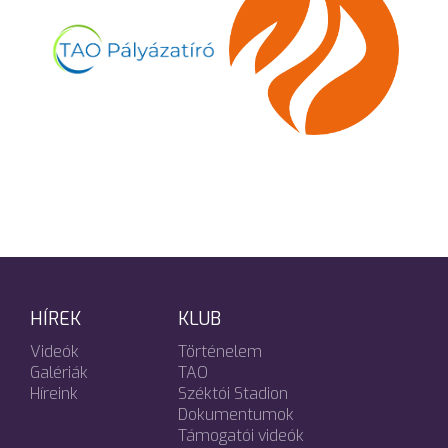
HÍREK
KLUB
Videók
Történelem
Galériák
TAO
Híreink
Széktói Stadion
Dokumentumok
Támogatói videók