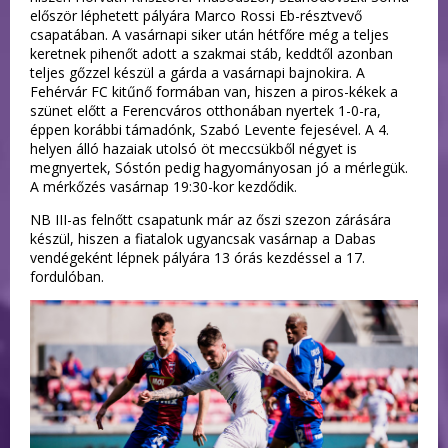
először léphetett pályára Marco Rossi Eb-résztvevő
csapatában. A vasárnapi siker után hétfőre még a teljes
keretnek pihenőt adott a szakmai stáb, keddtől azonban
teljes gőzzel készül a gárda a vasárnapi bajnokira. A
Fehérvár FC kitűnő formában van, hiszen a piros-kékek a
szünet előtt a Ferencváros otthonában nyertek 1-0-ra,
éppen korábbi támadónk, Szabó Levente fejesével. A 4.
helyen álló hazaiak utolsó öt meccsükből négyet is
megnyertek, Sóstón pedig hagyományosan jó a mérlegük.
A mérkőzés vasárnap 19:30-kor kezdődik.
NB III-as felnőtt csapatunk már az őszi szezon zárására
készül, hiszen a fiatalok ugyancsak vasárnap a Dabas
vendégeként lépnek pályára 13 órás kezdéssel a 17.
fordulóban.