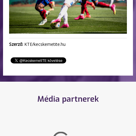
Szerző:
KTE/kecskemetite.hu
Média partnerek