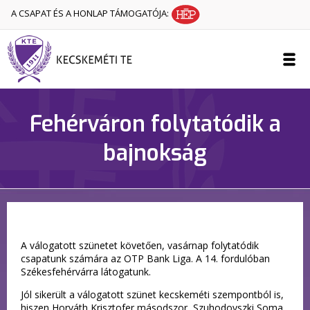
A CSAPAT ÉS A HONLAP TÁMOGATÓJA:
Fehérváron folytatódik a
bajnokság
A válogatott szünetet követően, vasárnap folytatódik
csapatunk számára az OTP Bank Liga. A 14. fordulóban
Székesfehérvárra látogatunk.
Jól sikerült a válogatott szünet kecskeméti szempontból is,
hiszen Horváth Krisztofer másodszor, Szuhodovszki Soma