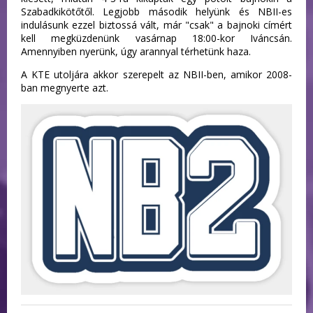
Szabadkikötőtől. Legjobb második helyünk és NBII-es
indulásunk ezzel biztossá vált, már "csak" a bajnoki címért
kell megküzdenünk vasárnap 18:00-kor Iváncsán.
Amennyiben nyerünk, úgy arannyal térhetünk haza.
A KTE utoljára akkor szerepelt az NBII-ben, amikor 2008-
ban megnyerte azt.