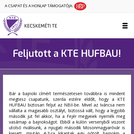
A CSAPAT ÉS A HONLAP TÁMOGATÓJA:
Feljutott a KTE HUFBAU!
Bár a bajnoki címért természetesen továbbra is mindent
megtesz csapatunk, szerda estére eldőlt, hogy a KTE
HUFBAU biztosan feljut az NBII-be. Mivel az Iváncsa nem
vállalta a magasabb osztályt, biztossá vált, hogy a legjobb
második jut fel akkor, ha a Fejér megyeiek nyernék meg
vasárnap a bajnokságot. Ebből a külön versenyből viszont
utolsó riválisunk, a nyugati második Mosonmagyaróvár is
kiesett, miután 4-3-ra kikaptak egy pótolt bajnokin a