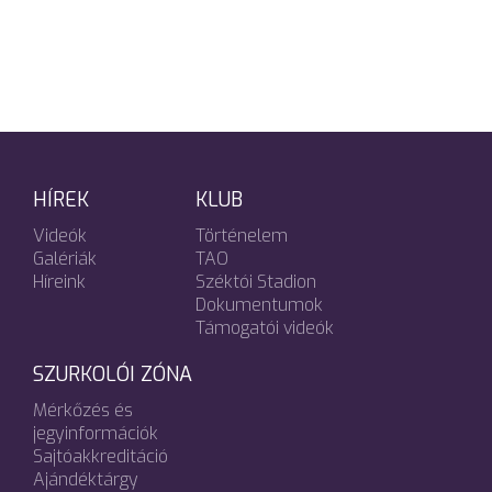
HÍREK
KLUB
Videók
Történelem
Galériák
TAO
Híreink
Széktói Stadion
Dokumentumok
Támogatói videók
SZURKOLÓI ZÓNA
Mérkőzés és
jegyinformációk
Sajtóakkreditáció
Ajándéktárgy