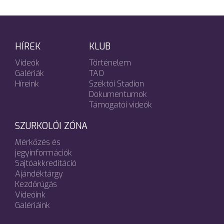
HÍREK
KLUB
Videók
Történelem
Galériák
TAO
Híreink
Széktói Stadion
Dokumentumok
Támogatói videók
SZURKOLÓI ZÓNA
Mérkőzés és
jegyinformációk
Sajtóakkreditáció
Ajándéktárgy
Kezdőrúgás
Videóink
Galériáink