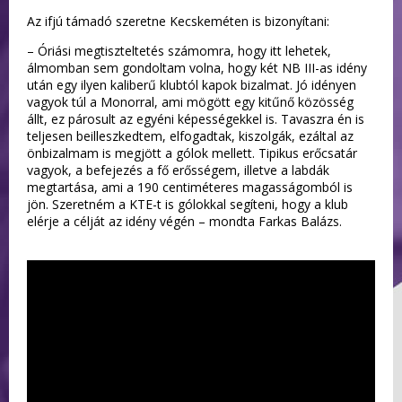
Az ifjú támadó szeretne Kecskeméten is bizonyítani:
– Óriási megtiszteltetés számomra, hogy itt lehetek,
álmomban sem gondoltam volna, hogy két NB III-as idény
után egy ilyen kaliberű klubtól kapok bizalmat. Jó idényen
vagyok túl a Monorral, ami mögött egy kitűnő közösség
állt, ez párosult az egyéni képességekkel is. Tavaszra én is
teljesen beilleszkedtem, elfogadtak, kiszolgák, ezáltal az
önbizalmam is megjött a gólok mellett. Tipikus erőcsatár
vagyok, a befejezés a fő erősségem, illetve a labdák
megtartása, ami a 190 centiméteres magasságomból is
jön. Szeretném a KTE-t is gólokkal segíteni, hogy a klub
elérje a célját az idény végén – mondta Farkas Balázs.