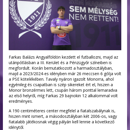
Farkas Balázs Angyalföldön kezdett el futballozni, majd az
utánpótlásban a III. Kerület és a Pénzügyőr színeiben is
megfordult. Korán bemutatkozott a harmadosztályban,
majd a 2023/2024-es idényben már 26 meccsen 6 gólja volt
a PSE kötelékében. Tavaly nyáron igazolt Monorra, ahol
egyénileg és csapatban is szép sikereket ért el, hiszen a
Monor bronzérmes lett, csupán három ponttal lemaradva
az első helyről, míg Farkas 29 bajnokin 12 alkalommal volt
eredményes.
A 190 centiméteres center megfelel a fiatalszabálynak is,
hiszen mint ismert, a másodosztályban két 2006-os, vagy
fiatalabb játékosnak végig pályán kell lennie a következő
idénytől.