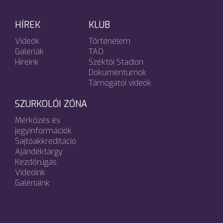
HÍREK
KLUB
Videók
Történelem
Galériák
TAO
Híreink
Széktói Stadion
Dokumentumok
Támogatói videók
SZURKOLÓI ZÓNA
Mérkőzés és
jegyinformációk
Sajtóakkreditáció
Ajándéktárgy
Kezdőrúgás
Videóink
Galériáink