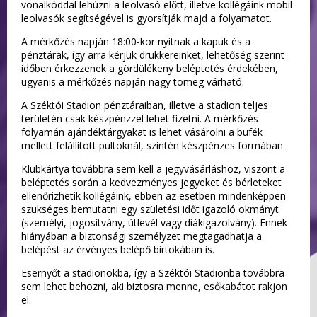
vonalkóddal lehúzni a leolvasó előtt, illetve kollégáink mobil
leolvasók segítségével is gyorsítják majd a folyamatot.
A mérkőzés napján 18:00-kor nyitnak a kapuk és a
pénztárak, így arra kérjük drukkereinket, lehetőség szerint
időben érkezzenek a gördülékeny beléptetés érdekében,
ugyanis a mérkőzés napján nagy tömeg várható.
A Széktói Stadion pénztáraiban, illetve a stadion teljes
területén csak készpénzzel lehet fizetni. A mérkőzés
folyamán ajándéktárgyakat is lehet vásárolni a büfék
mellett felállított pultoknál, szintén készpénzes formában.
Klubkártya továbbra sem kell a jegyvásárláshoz, viszont a
beléptetés során a kedvezményes jegyeket és bérleteket
ellenőrizhetik kollégáink, ebben az esetben mindenképpen
szükséges bemutatni egy születési időt igazoló okmányt
(személyi, jogosítvány, útlevél vagy diákigazolvány). Ennek
hiányában a biztonsági személyzet megtagadhatja a
belépést az érvényes belépő birtokában is.
Esernyőt a stadionokba, így a Széktói Stadionba továbbra
sem lehet behozni, aki biztosra menne, esőkabátot rakjon
el.