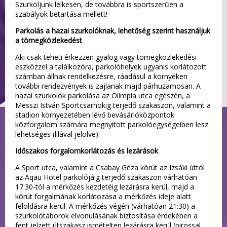
Szurkoljunk lelkesen, de továbbra is sportszerűen a
szabályok betartása mellett!
Parkolás a hazai szurkolóknak, lehetőség szerint használjuk
a tömegközlekedést
Aki csak teheti érkezzen gyalog vagy tömegközlekedési
eszközzel a találkozóra, parkolóhelyek ugyanis korlátozott
számban állnak rendelkezésre, ráadásul a környéken
további rendezvények is zajlanak majd párhuzamosan. A
hazai szurkolók parkolása az Olimpia utca egészén, a
Messzi István Sportcsarnokig terjedő szakaszon, valamint a
stadion környezetében lévő bevásárlóközpontok
közforgalom számára megnyitott parkolóegységeiben lesz
lehetséges (lilával jelölve).
Időszakos forgalomkorlátozás és lezárások
A Sport utca, valamint a Csabay Géza körút az Izsáki úttól
az Aqau Hotel parkolójáig terjedő szakaszon várhatóan
17:30-tól a mérkőzés kezdetéig lezárásra kerül, majd a
körút forgalmának korlátozása a mérkőzés ideje alatt
feloldásra kerül. A mérkőzés végén (várhatóan 21:30) a
szurkolótáborok elvonulásának biztosítása érdekében a
fent jelzett útszakasz ismételten lezárásra kerül (pirossal