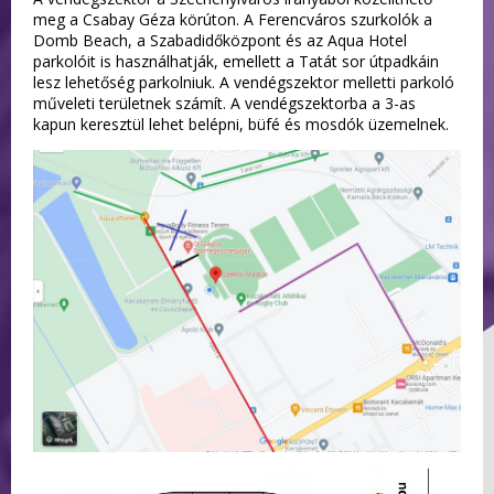
meg a Csabay Géza körúton. A Ferencváros szurkolók a
Domb Beach, a Szabadidőközpont és az Aqua Hotel
parkolóit is használhatják, emellett a Tatát sor útpadkáin
lesz lehetőség parkolniuk. A vendégszektor melletti parkoló
műveleti területnek számít. A vendégszektorba a 3-as
kapun keresztül lehet belépni, büfé és mosdók üzemelnek.