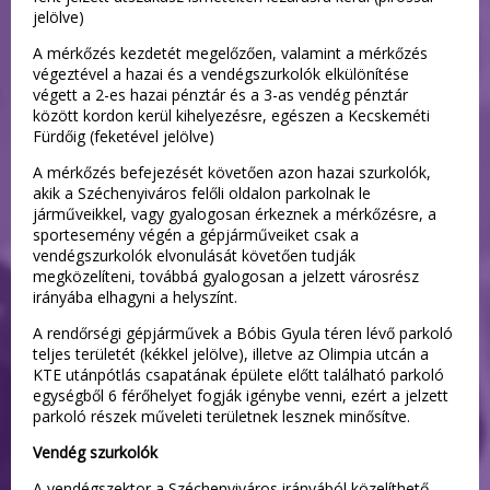
jelölve)
A mérkőzés kezdetét megelőzően, valamint a mérkőzés
végeztével a hazai és a vendégszurkolók elkülönítése
végett a 2-es hazai pénztár és a 3-as vendég pénztár
között kordon kerül kihelyezésre, egészen a Kecskeméti
Fürdőig (feketével jelölve)
A mérkőzés befejezését követően azon hazai szurkolók,
akik a Széchenyiváros felőli oldalon parkolnak le
járműveikkel, vagy gyalogosan érkeznek a mérkőzésre, a
sportesemény végén a gépjárműveiket csak a
vendégszurkolók elvonulását követően tudják
megközelíteni, továbbá gyalogosan a jelzett városrész
irányába elhagyni a helyszínt.
A rendőrségi gépjárművek a Bóbis Gyula téren lévő parkoló
teljes területét (kékkel jelölve), illetve az Olimpia utcán a
KTE utánpótlás csapatának épülete előtt található parkoló
egységből 6 férőhelyet fogják igénybe venni, ezért a jelzett
parkoló részek műveleti területnek lesznek minősítve.
Vendég szurkolók
A vendégszektor a Széchenyiváros irányából közelíthető