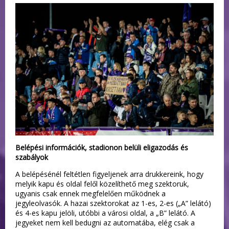
Belépési információk, stadionon belüli eligazodás és
szabályok
A belépésénél feltétlen figyeljenek arra drukkereink, hogy
melyik kapu és oldal felől közelíthető meg szektoruk,
ugyanis csak ennek megfelelően működnek a
jegyleolvasók. A hazai szektorokat az 1-es, 2-es („A” lelátó)
és 4-es kapu jelöli, utóbbi a városi oldal, a „B” lelátó. A
jegyeket nem kell bedugni az automatába, elég csak a