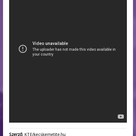
Szerző:
KTE/kecskemetite.hu