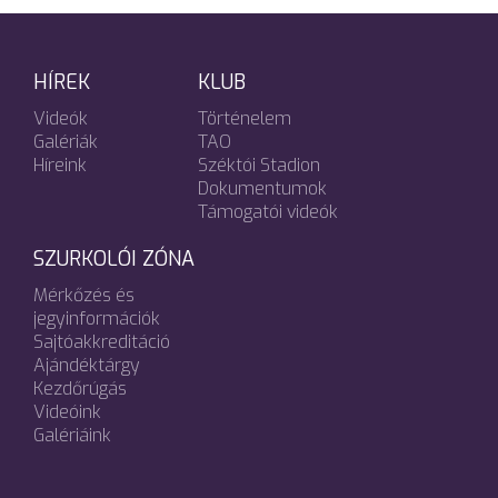
HÍREK
KLUB
Videók
Történelem
Galériák
TAO
Híreink
Széktói Stadion
Dokumentumok
Támogatói videók
SZURKOLÓI ZÓNA
Mérkőzés és
jegyinformációk
Sajtóakkreditáció
Ajándéktárgy
Kezdőrúgás
Videóink
Galériáink