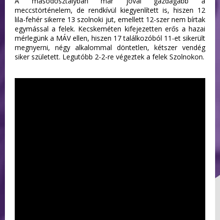
A másodosztályban már jóval gazdagabb a
meccstörténelem, de rendkívül kiegyenlített is, hiszen 12
lila-fehér sikerre 13 szolnoki jut, emellett 12-szer nem bírtak
egymással a felek. Kecskeméten kifejezetten erős a hazai
mérlegünk a MÁV ellen, hiszen 17 találkozóból 11-et sikerült
megnyerni, négy alkalommal döntetlen, kétszer vendég
siker született. Legutóbb 2-2-re végeztek a felek Szolnokon.