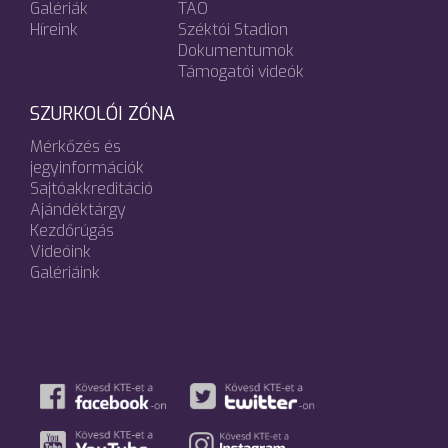
Galériák
TAO
Híreink
Széktói Stadion
Dokumentumok
Támogatói videók
SZURKOLÓI ZÓNA
Mérkőzés és
jegyinformációk
Sajtóakkreditáció
Ajándéktárgy
Kezdőrúgás
Videóink
Galériáink