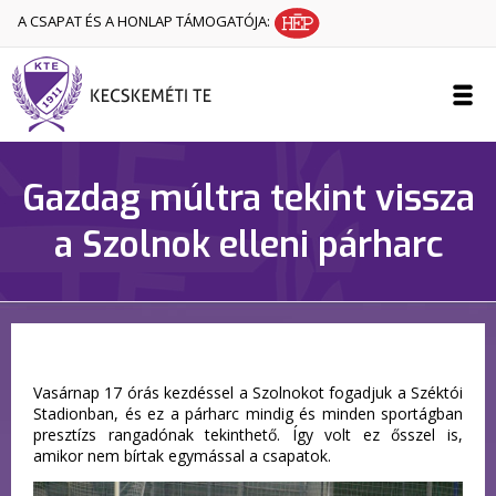
A CSAPAT ÉS A HONLAP TÁMOGATÓJA:
Gazdag múltra tekint vissza
a Szolnok elleni párharc
Vasárnap 17 órás kezdéssel a Szolnokot fogadjuk a Széktói
Stadionban, és ez a párharc mindig és minden sportágban
presztízs rangadónak tekinthető. Így volt ez ősszel is,
amikor nem bírtak egymással a csapatok.