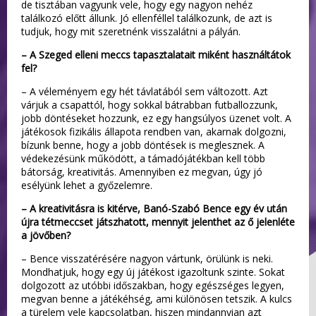
de tisztában vagyunk vele, hogy egy nagyon nehéz
találkozó előtt állunk. Jó ellenféllel találkozunk, de azt is
tudjuk, hogy mit szeretnénk visszalátni a pályán.
– A Szeged elleni meccs tapasztalatait miként használtátok
fel?
– A véleményem egy hét távlatából sem változott. Azt
várjuk a csapattól, hogy sokkal bátrabban futballozzunk,
jobb döntéseket hozzunk, ez egy hangsúlyos üzenet volt. A
játékosok fizikális állapota rendben van, akarnak dolgozni,
bízunk benne, hogy a jobb döntések is meglesznek. A
védekezésünk működött, a támadójátékban kell több
bátorság, kreativitás. Amennyiben ez megvan, úgy jó
esélyünk lehet a győzelemre.
– A kreativitásra is kitérve, Banó-Szabó Bence egy év után
újra tétmeccset játszhatott, mennyit jelenthet az ő jelenléte
a jövőben?
– Bence visszatérésére nagyon vártunk, örülünk is neki.
Mondhatjuk, hogy egy új játékost igazoltunk szinte. Sokat
dolgozott az utóbbi időszakban, hogy egészséges legyen,
megvan benne a játékéhség, ami különösen tetszik. A kulcs
a türelem vele kapcsolatban, hiszen mindannyian azt