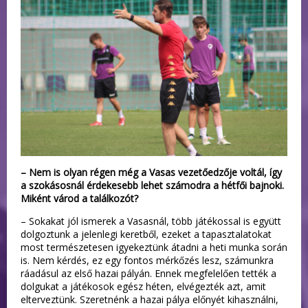
– Nem is olyan régen még a Vasas vezetőedzője voltál, így
a szokásosnál érdekesebb lehet számodra a hétfői bajnoki.
Miként várod a találkozót?
– Sokakat jól ismerek a Vasasnál, több játékossal is együtt
dolgoztunk a jelenlegi keretből, ezeket a tapasztalatokat
most természetesen igyekeztünk átadni a heti munka során
is. Nem kérdés, ez egy fontos mérkőzés lesz, számunkra
ráadásul az első hazai pályán. Ennek megfelelően tették a
dolgukat a játékosok egész héten, elvégezték azt, amit
elterveztünk. Szeretnénk a hazai pálya előnyét kihasználni,