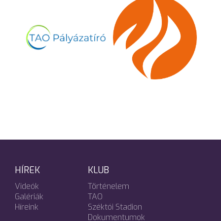
HÍREK
KLUB
Videók
Történelem
Galériák
TAO
Híreink
Széktói Stadion
Dokumentumok