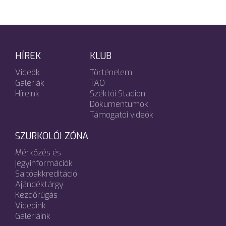
HÍREK
KLUB
Videók
Történelem
Galériák
TAO
Híreink
Széktói Stadion
Dokumentumok
Támogatói videók
SZURKOLÓI ZÓNA
Mérkőzés és
jegyinformációk
Sajtóakkreditáció
Ajándéktárgy
Kezdőrúgás
Videóink
Galériáink