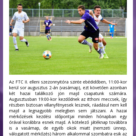
Az FTC II. elleni szezonnyitóra szinte ebédidőben, 11:00-kor
kerül sor augusztus 2-án (vasárnap), ezt követően azonban
két hazai találkozó jön majd csapatunk számára.
Augusztusban 19:00-kor kezdődnek az itthoni meccsek, így
részben biztosan villanyfényesek lesznek, ráadásul nem kell
majd a legnagyobb melegben sem játszani. A hazai
mérkőzések kezdési időpontjai minden hónapban egy
órával korábbra esnek majd. A kötelező játéknap továbbra
is a vasárnap, de egyéb okok miatt (nemzeti ünnep,
válogatott mérkőzés) három alkalommal szombatra esik az