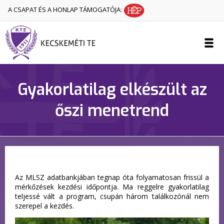
A CSAPAT ÉS A HONLAP TÁMOGATÓJA:
Gyakorlatilag elkészült az
őszi menetrend
Az MLSZ adatbankjában tegnap óta folyamatosan frissül a
mérkőzések kezdési időpontja. Ma reggelre gyakorlatilag
teljessé vált a program, csupán három találkozónál nem
szerepel a kezdés.