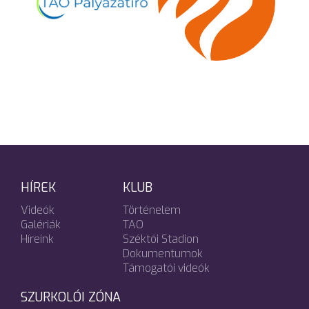
HÍREK
KLUB
Videók
Történelem
Galériák
TAO
Híreink
Széktói Stadion
Dokumentumok
Támogatói videók
SZURKOLÓI ZÓNA