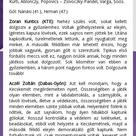
Kürti, Ablonczy, Popovics – Zsivoczky-Pandel, Varga, Soós.
Gól: Nánási (41.), Hirman (47.)
Zoran Kuntics (KTE):
Nehéz szülés volt, sokat kellett
dolgozni a győzelemhez. Voltak gólhelyzeteink az elején,
ígéretes kapura lövések, ezek sajnos nem jöttek be. Utána
kapkodtunk, türelmetlenek lettünk, a gól nyugtatott meg
minket. A második félidőben már lehetett érezni, hogy
jobbak vagyunk, gyorsan gólt is szereztünk. Tipikus első
fordulós meccs volt ez, nagyon örülök annak, hogy minden
játékos sokat dolgozott. Sok kilométer van ebben a
győzelemben, a három pont nagyon fontos volt. Dolgozunk
tovább!
Aczél Zoltán (Dabas-Gyón):
Azt kell mondjam, hogy a
Kecskemét megérdemelten nyert. Összeségében a játék
olyan elemiben, mint a labdabirtoklás, a szárnyjáték, a
távoli lövések, illetve a védekezés, összességében a játék
minden elemében szinte jobbak voltak. Helyenként fölénk is
nőttek, de azt sajnálom, hogy ilyen hibákból kaptunk
gólokat. Rosszul kontrolálta a védelem az íveléseket, a
beadásokat, ebből volt helyzete a Kecskemétnek, majd a
második félidő elején demoralizáló gólt kaptunk. Nem
futballoztunk jól, csak momentumaink voltak, keveset volt