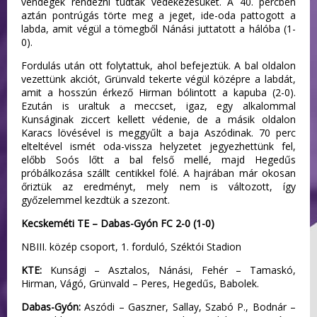
vendégek rendezni tudták védekezésüket. A 40. percben
aztán pontrúgás törte meg a jeget, ide-oda pattogott a
labda, amit végül a tömegből Nánási juttatott a hálóba (1-
0).
Fordulás után ott folytattuk, ahol befejeztük. A bal oldalon
vezettünk akciót, Grünvald tekerte végül középre a labdát,
amit a hosszún érkező Hirman bólintott a kapuba (2-0).
Ezután is uraltuk a meccset, igaz, egy alkalommal
Kunságinak ziccert kellett védenie, de a másik oldalon
Karacs lövésével is meggyűlt a baja Aszódinak. 70 perc
elteltével ismét oda-vissza helyzetet jegyezhettünk fel,
előbb Soós lőtt a bal felső mellé, majd Hegedűs
próbálkozása szállt centikkel fölé. A hajrában már okosan
őriztük az eredményt, mely nem is változott, így
győzelemmel kezdtük a szezont.
Kecskeméti TE – Dabas-Gyón FC 2-0 (1-0)
NBIII. közép csoport, 1. forduló, Széktói Stadion
KTE:
Kunsági – Asztalos, Nánási, Fehér – Tamaskó,
Hirman, Vágó, Grünvald – Peres, Hegedűs, Babolek.
Dabas-Gyón:
Aszódi – Gaszner, Sallay, Szabó P., Bodnár –