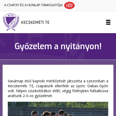
A CSAPAT ÉS A HONLAP TÁMOGATÓJA:
Győzelem a nyitányon!
Vasárnap első bajnoki mérkőzését játszotta a szezonban a
Kecskeméti TE, csapatunk ellenfele az újonc Dabas-Gyón
volt. Népes szurkolótábor előtt, végig fölényben futballozva
arattunk 2-0-os győzelmet.