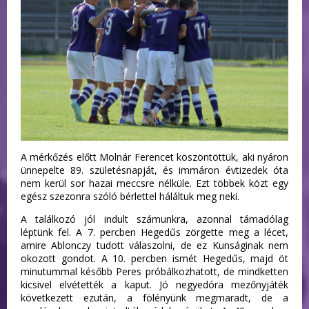
A mérkőzés előtt Molnár Ferencet köszöntöttük, aki nyáron
ünnepelte 89. születésnapját, és immáron évtizedek óta
nem kerül sor hazai meccsre nélküle. Ezt többek közt egy
egész szezonra szóló bérlettel háláltuk meg neki.
A találkozó jól indult számunkra, azonnal támadólag
léptünk fel. A 7. percben Hegedűs zörgette meg a lécet,
amire Ablonczy tudott válaszolni, de ez Kunságinak nem
okozott gondot. A 10. percben ismét Hegedűs, majd öt
minutummal később Peres próbálkozhatott, de mindketten
kicsivel elvétették a kaput. Jó negyedóra mezőnyjáték
következett ezután, a fölényünk megmaradt, de a