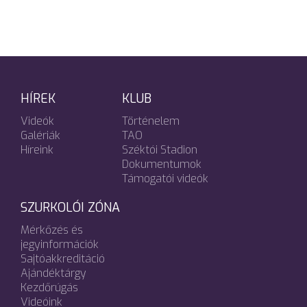
HÍREK
KLUB
Videók
Történelem
Galériák
TAO
Híreink
Széktói Stadion
Dokumentumok
Támogatói videók
SZURKOLÓI ZÓNA
Mérkőzés és
jegyinformációk
Sajtóakkreditáció
Ajándéktárgy
Kezdőrúgás
Videóink