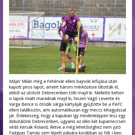
Májer Milán még a Fehérvár elleni bajnoki lefújása után
kapott piros lapot, amiért három mérkőzésre tiltották el,
ebből az utolsót Debrecenben tölti majd le. Mellette ketten
is lapok miatt maradnak majd ki, hiszen Vágó Levente és
Varga Bence is ötödik sárga kártyáját gyűjtötte be a PAFC
elleni találkozón, ami automatikusan egy meccs kihagyással
jár. Érdekesség, hogy a kapuban így mindenképpen lesz egy
debütálónk Debrecenben, ugyanis az idén két kupameccsen
védő Kersák Roland, illetve a még lehetőséghez nem jutó
Fadgyas Tamás sem lépett pályára korábban az NB I-ben.