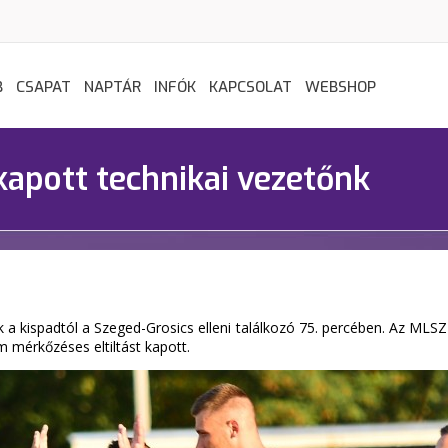
B
CSAPAT
NAPTÁR
INFÓK
KAPCSOLAT
WEBSHOP
kapott technikai vezetőnk
ék a kispadtól a Szeged-Grosics elleni találkozó 75. percében. Az MLS
 mérkőzéses eltiltást kapott.