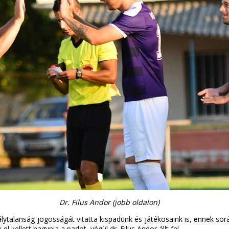
Dr. Filus Andor (jobb oldalon)
abálytalanság jogosságát vitatta kispadunk és játékosaink is, ennek s
l kellett hagynia a padot, végül dr. Filus Andor állt fel.