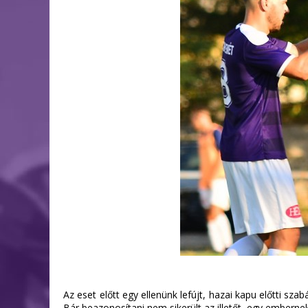
Az eset előtt egy ellenünk lefújt, hazai kapu előtti sz
Bár beazonosítani nem sikerült az illetőt, egy embernek e