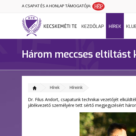
A CSAPAT ÉS A HONLAP TÁMOGATÓJA:
KEZDŐLAP
HÍREK
KLU
Három meccses eltiltást 
Hírek
Híreink
Dr. Filus Andort, csapatunk technikai vezetőjét elküldt
játékvezető személyére tett sértő megjegyzésért három