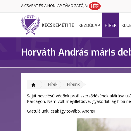
A CSAPAT ÉS A HONLAP TÁMOGATÓJA:
KEZDŐLAP
HÍREK
KLU
Horváth András máris de
Hírek
Híreink
Saját nevelésű védőnk profi szerződésének aláírása ut
Karcagon. Nem volt megilletődve, gyakorlatilag hiba nél
Gratulálunk, csak így tovább, Andris!