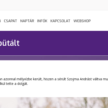
B
CSAPAT
NAPTÁR
INFÓK
KAPCSOLAT
WEBSHOP
bütált
án azonnal mélyvízbe került, hiszen a sérült Szojma Andrást váltva 
kül tette a dolgát.